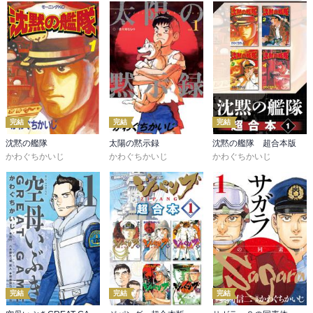
完結
完結
完結
沈黙の艦隊
太陽の黙示録
沈黙の艦隊 超合本版
かわぐちかいじ
かわぐちかいじ
かわぐちかいじ
完結
完結
完結