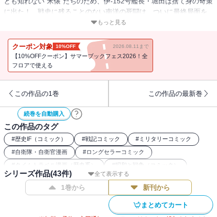
とも知れない“米俵”たちのため、伊-152号艦長・堀田は捨て身の奇策
に出た！ 戦史に残ることのない南洋の死闘は、ついに最終局面を
迎える……！ かわぐちかいじが「沈黙の艦隊」を超えるスケール
もっと見る
で「戦後」を問う、海と戦いの黙示録（もくしろく）!!
クーポン対象
10%OFF
2026.08.11まで
【10%OFFクーポン】サマーブックフェス2026！全
フロアで使える
この作品の1巻
この作品の最新巻
続巻を自動購入
この作品のタグ
#
歴史IF（コミック）
#
戦記コミック
#
ミリタリーコミック
#
自衛隊・自衛官漫画
#
ロングセラーコミック
#
タイムトラベル漫画（歴史系）
#
昭和と戦争（コミック）
シリーズ作品(
43
件)
全て表示する
#
戦争（コミック）
#
歴史漫画
#
アニメ化
#
講談社漫画賞
1巻から
新刊から
まとめてカート