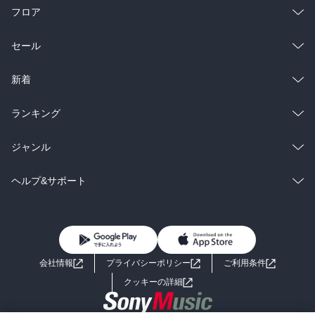
フロア
総合
コミック
セール
ラノベ
小説
総合
コミック
新着
雑誌・グラビア
ビジネス・実用
ラノベ
小説
総合
コミック
ランキング
BL・TL
雑誌・グラビア
ビジネス・実用
ラノベ
小説
総合
コミック
ジャンル
BL・TL
雑誌・グラビア
ビジネス・実用
ラノベ
小説
コミック
男性コミック
ヘルプ&サポート
BL・TL
雑誌・グラビア
ビジネス・実用
女性コミック
コミック誌
初めての方へ
ヘルプ
BL・TL
ライトノベル
男子向けラノベ
よくあるご質問
お問い合わせ
会社情報
プライバシーポリシー
ご利用条件
女子向けラノベ
小説
利用規約
クッキーの詳細
国内小説
海外小説