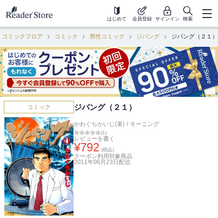
はじめて
会員登録
サインイン
検索
コミックフロア
コミック
男性コミック
ジパング
ジパング（２１）
ジパング（２１）
コミック
かわぐちかいじ(著)
/
モーニング
(
1
)
レビューを書く
¥
792
(税込)
クーポン利用対象商品
2011年06月23日
配信