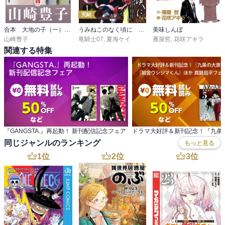
完結
合本 大地の子（一）～（四）【文春ｅ－Ｂｏｏｋｓ】
うみねこのなく頃に Episode1:Legend of the golden witch
美味しんぼ
山崎豊子
竜騎士07
,
夏海ケイ
雁屋哲
,
花咲アキラ
関連する特集
『GANGSTA.』再起動！ 新刊配信記念フェア
同じジャンルのランキング
もっと見る
1
位
2
位
3
位