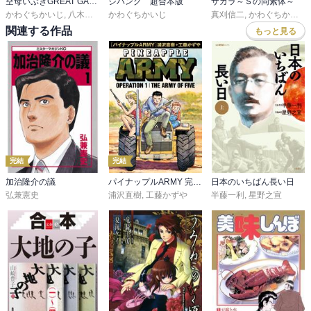
空母いぶきGREAT GAME
ジパング 超合本版
サガラ～Ｓの同素体～
かわぐちかいじ
,
八木勝大
,
潮匡人
かわぐちかいじ
,
惠谷治
真刈信二
,
かわぐちかいじ
関連する作品
もっと見る
完結
完結
加治隆介の議
パイナップルARMY 完全増補デジタル版
日本のいちばん長い日
弘兼憲史
浦沢直樹
,
工藤かずや
半藤一利
,
星野之宣