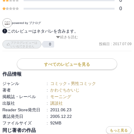
0
0
powered by ブクログ
このレビューはネタバレを含みます。
続きを読む
苛烈さを増す、“対潜の鬼”立石の攻撃。何者とも知れない“米俵”たち
ブクログレビューは
のため、伊-152号艦長・堀田は捨て身の奇策に出た！　戦史に残る
投稿日
:
2017.07.09
0
いいねできません
ことのない南洋の死闘は、ついに最終局面を迎える……！（Amazon
紹介より）
すべてのレビューを見る
作品情報
ジャンル
:
コミック
-
男性コミック
著者
:
かわぐちかいじ
掲載誌・レーベル
:
モーニング
出版社
:
講談社
Reader Store発売日
:
2011.06.23
書誌発売日
:
2005.12.22
ファイルサイズ
:
92MB
同じ著者の作品
もっと見る