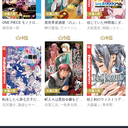
今週入荷
今週入荷
今週入荷
ONE PIECE モノクロ版 115
異世界居酒屋「のぶ」(22)
信じていた仲間達にダンジョン奥地で殺されかけたがギフト『無限ガチャ』でレベル９９９９の仲間達を手に入れて元パーティーメンバーと世界に復讐＆『ざまぁ！』します！（２３）
尾田栄一郎
蝉川夏哉
,
ヴァージニア二等兵
大前貴史
,
転
,
明鏡シスイ
,
ｔｅ
4
位
5
位
6
位
今週入荷
今週入荷
今週入荷
転生したら第七王子だったので、気ままに魔術を極めます（２４）
町人Ａは悪役令嬢をどうしても救いたい ～どぶと空と氷の姫君～１０【電子書店共通特典イラスト付】
杖と剣のウィストリア（１６）
石沢庸介
,
謙虚なサークル
,
メル。
目黒三吉
,
一色孝太郎
,
Parum
大森藤ノ
,
青井聖