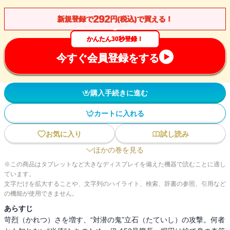
292
新規登録で
円(税込)で買える！
かんたん30秒登録！
今すぐ会員登録をする
購入手続きに進む
カートに入れる
お気に入り
試し読み
ほかの巻を見る
※この商品はタブレットなど大きなディスプレイを備えた機器で読むことに適し
ています。
文字だけを拡大することや、文字列のハイライト、検索、辞書の参照、引用など
の機能が使用できません。
あらすじ
苛烈（かれつ）さを増す、“対潜の鬼”立石（たていし）の攻撃。何者