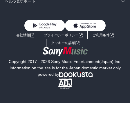
ラノベ
小説
コミック
男性コミック
ヘルプ&サポート
BL・TL
雑誌・グラビア
ビジネス・実用
女性コミック
コミック誌
初めての方へ
ヘルプ
BL・TL
ライトノベル
男子向けラノベ
よくあるご質問
お問い合わせ
会社情報
プライバシーポリシー
ご利用条件
女子向けラノベ
小説
利用規約
クッキーの詳細
国内小説
海外小説
Copyright 2017 - 2026 Sony Music Entertainment(Japan) Inc.
ミステリー
SF
Information on the site is for the Japan domestic market only
powered by
歴史・時代小説
文学
雑誌
グラビア写真集
ボーイズラブ
ティーンズラブ
人文・思想・歴史
社会・政治・法律