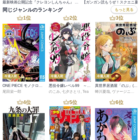
最新映画公開記念『クレヨンしんちゃん』 サマーバケ～ション大SALE!!
同じジャンルのランキング
もっと見る
1
位
2
位
3
位
今週入荷
今週入荷
今週入荷
ONE PIECE モノクロ版 115
悪役令嬢レベル99 ～私は裏ボスですが魔王ではありません～ その６
異世界居酒屋「のぶ」(22)
尾田栄一郎
のこみ
,
七夕さとり
,
Tea
蝉川夏哉
,
ヴァージニア二等兵
4
位
5
位
6
位