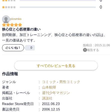
0
0
plosmko
狭心症と心筋梗塞の違い
肋間動脈、加圧トレーニンング、狭心症と心筋梗塞の違いの話は、
一見の価値ありです。
投稿日
:
2015.11.06
いいね！
0
報告する
すべてのレビューを見る
作品情報
ジャンル
:
コミック
-
男性コミック
著者
:
山本航暉
掲載誌・レーベル
:
週刊少年マガジン
出版社
:
講談社
Reader Store発売日
:
2011.06.23
書誌発売日
:
2006.12.15