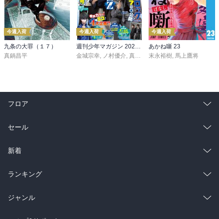
今週入荷
今週入荷
今週入荷
九条の大罪（１７）
週刊少年マガジン 2026年36・37号[2026年8月5日発売]
あかね噺 23
真鍋昌平
金城宗幸
,
ノ村優介
,
真島ヒロ
末永裕樹
,
宮島礼吏
,
馬上鷹将
,
新川直司
,
久
フロア
総合
コミック
セール
ラノベ
小説
総合
コミック
新着
雑誌・グラビア
ビジネス・実用
ラノベ
小説
総合
コミック
ランキング
BL・TL
雑誌・グラビア
ビジネス・実用
ラノベ
小説
総合
コミック
ジャンル
BL・TL
雑誌・グラビア
ビジネス・実用