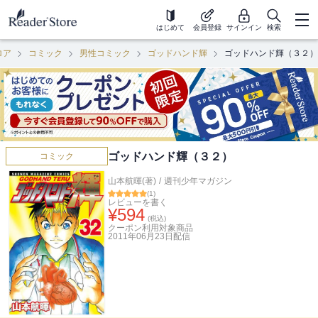
はじめて
会員登録
サインイン
検索
ロア
コミック
男性コミック
ゴッドハンド輝
ゴッドハンド輝（３２）
ゴッドハンド輝（３２）
コミック
山本航暉(著)
/
週刊少年マガジン
(
1
)
レビューを書く
¥
594
(税込)
クーポン利用対象商品
2011年06月23日
配信