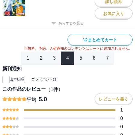
試し読み
お気に入り
あらすじを見る
まとめてカート
※無料、予約、入荷通知のコンテンツはカートに追加されません。
1
2
3
4
5
6
7
新刊通知
山本航暉
ゴッドハンド輝
この作品のレビュー
（
1
件）
5.0
レビューを書く
平均
1
0
0