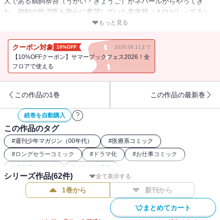
人である鵜飼恭吾（うかい・きょうご）がネパールからやってき
た。鵜飼の執刀医を密かに希望していた真東輝（まひがし・てる）
＝テルだったが、心臓外科医としてなくてはならない「空間認識能
もっと見る
力」の欠如を、四宮から指摘されてしまう！ 執刀医どころではな
いこの弱点を、テルは克服することができるのか!?【原案協力】天碕
クーポン対象
10%OFF
2026.08.11まで
莞爾
【10%OFFクーポン】サマーブックフェス2026！全
フロアで使える
この作品の1巻
この作品の最新巻
続巻を自動購入
この作品のタグ
#
週刊少年マガジン（00年代）
#
医療系コミック
#
ロングセラーコミック
#
ドラマ化
#
お仕事コミック
#
成長譚コミック
#
ドクター漫画
シリーズ作品(
62
件)
全て表示する
1巻から
新刊から
まとめてカート