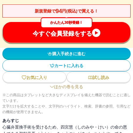
94
新規登録で
円(税込)で買える！
かんたん30秒登録！
今すぐ会員登録をする
購入手続きに進む
カートに入れる
お気に入り
試し読み
ほかの巻を見る
※この商品はタブレットなど大きなディスプレイを備えた機器で読むことに適し
ています。
文字だけを拡大することや、文字列のハイライト、検索、辞書の参照、引用など
の機能が使用できません。
あらすじ
心臓弁置換手術を受けるため、四宮慧（しのみや・けい）の命の恩