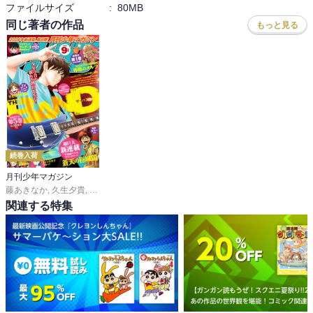
ファイルサイズ
:
80MB
同じ著者の作品
もっと見る
続巻入荷
月刊少年マガジン
藤あきなか
,
久生夕貴
,
和田あつむ
,
岩矢滉一朗
,
沖田さとり
,
ｓａｋｕ
,
森下真
,
村枝
関連する特集