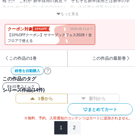
桜”だ!! これが“新卒採用の真意”!! そもそも新卒採用とは新卒の学
生のために行っているのではない、今いる社員を成長させるために
行われているのだ!! 会社を知れば世の中が見えてくる。視点を変え
もっと見る
て物事を見ろ、人は変われる、成長する!!
クーポン対象
10%OFF
2026.08.11まで
【10%OFFクーポン】サマーブックフェス2026！全
フロアで使える
この作品の1巻
この作品の最新巻
続巻を自動購入
この作品のタグ
#
お仕事コミック
シリーズ作品(
14
件)
1巻から
新刊から
まとめてカート
※無料、予約、入荷通知のコンテンツはカートに追加されません。
1
2