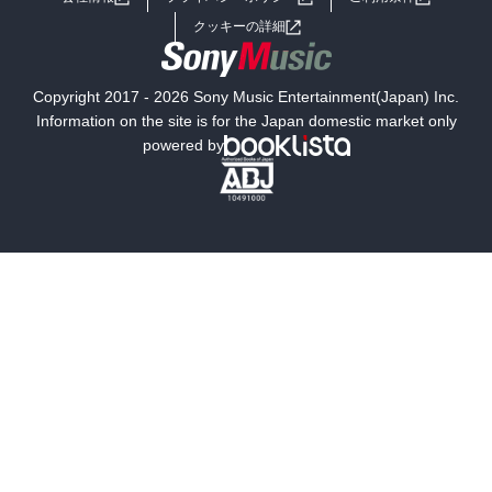
女子向けラノベ
小説
利用規約
クッキーの詳細
国内小説
海外小説
Copyright 2017 - 2026 Sony Music Entertainment(Japan) Inc.
ミステリー
SF
Information on the site is for the Japan domestic market only
powered by
歴史・時代小説
文学
雑誌
グラビア写真集
ボーイズラブ
ティーンズラブ
人文・思想・歴史
社会・政治・法律
ビジネス・経済
サイエンス・テクノロジー
コンピュータ・情報
くらし・家庭
料理・酒
ファッション・美容・ダイエット