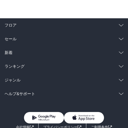
フロア
総合
コミック
セール
ラノベ
小説
総合
コミック
新着
雑誌・グラビア
ビジネス・実用
ラノベ
小説
総合
コミック
ランキング
BL・TL
雑誌・グラビア
ビジネス・実用
ラノベ
小説
総合
コミック
ジャンル
BL・TL
雑誌・グラビア
ビジネス・実用
ラノベ
小説
コミック
男性コミック
ヘルプ&サポート
BL・TL
雑誌・グラビア
ビジネス・実用
女性コミック
コミック誌
初めての方へ
ヘルプ
BL・TL
ライトノベル
男子向けラノベ
よくあるご質問
お問い合わせ
会社情報
プライバシーポリシー
ご利用条件