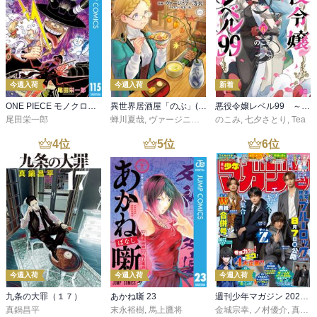
今週入荷
今週入荷
新着
ONE PIECE モノクロ版 115
異世界居酒屋「のぶ」(22)
悪役令嬢レベル99 ～私は裏ボスですが魔王ではありません～ その６
尾田栄一郎
蝉川夏哉
,
ヴァージニア二等兵
のこみ
,
転
,
七夕さとり
,
Tea
4
位
5
位
6
位
今週入荷
今週入荷
今週入荷
九条の大罪（１７）
あかね噺 23
週刊少年マガジン 2026年36・37号[2026年8月5日発売]
真鍋昌平
末永裕樹
,
馬上鷹将
金城宗幸
,
ノ村優介
,
真島ヒロ