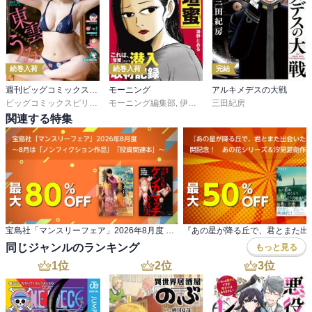
続巻入荷
続巻入荷
完結
週刊ビッグコミックスピリッツ
モーニング
アルキメデスの大戦
ビッグコミックスピリッツ編集部
モーニング編集部
,
伊咲智太
三田紀房
,
オオイシヒロト
,
森高夕
関連する特集
宝島社「マンスリーフェア」2026年8月度 ～8月は「ノンフィクション作品」「投資関連本」～
同じジャンルのランキング
もっと見る
1
位
2
位
3
位