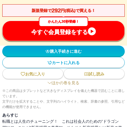
292
新規登録で
円(税込)で買える！
かんたん30秒登録！
今すぐ会員登録をする
購入手続きに進む
カートに入れる
お気に入り
試し読み
ほかの巻を見る
※この商品はタブレットなど大きなディスプレイを備えた機器で読むことに適し
ています。
文字だけを拡大することや、文字列のハイライト、検索、辞書の参照、引用など
の機能が使用できません。
あらすじ
転職とは人生のチューニング！ これは社会人のための“ドラゴン