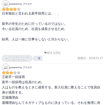
powered by ブクログ
日本独自と言われる新卒採用とは、、、

新卒の学生のために行っているのではない。

今いる社員のため、社員を成長させるため。

結局、人は一緒に仕事をしないと分からない。

いろいろ面白い話が盛りだくさん。

続きを読む
ブクログレビューは
投稿日
:
2018.01.27
0
いいねできません
powered by ブクログ
①新卒一括採用

新卒一括採用は役員のため。

人はものを教えるときに成長する。新入社員に教えることで役員自
身が成長する。

②退職理由

退職理由なんてネガティブなものに決まっている。それを無理に肯