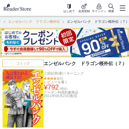
はじめて
会員登録
サインイン
検索
ク
エンゼルバンク ドラゴン桜外伝
エンゼルバンク ドラゴン桜外伝（７）
エンゼルバンク ドラゴン桜外伝（７）
コミック
三田紀房(著)
/
モーニング
(
5
)
レビューを書く
¥
792
(税込)
クーポン利用対象商品
2011年06月23日
配信