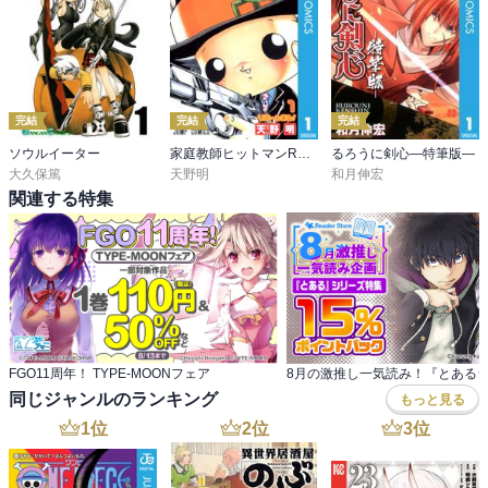
完結
完結
完結
ソウルイーター
家庭教師ヒットマンREBORN! モノクロ版
るろうに剣心―特筆版―
大久保篤
天野明
和月伸宏
関連する特集
FGO11周年！ TYPE-MOONフェア
同じジャンルのランキング
もっと見る
1
位
2
位
3
位