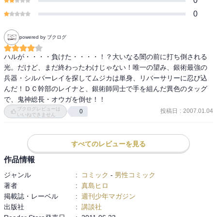
0
0
powered by ブクログ
ハルが・・・・負けた・・・・！？大いなる闇の前に打ち倒される
光。だけど、まだ終わったわけじゃない！唯一の望み、銀術最強の
兵器・シルバーレイを探してムジカは単身、リバーサリーに忍び込
んだ！ＤＣ幹部のレイナと、銀術師同士で手を組んだ異色のタッグ
で、鬼神総長・オウガを倒せ！！
ブクログレビューは
投稿日
:
2007.01.04
0
いいねできません
すべてのレビューを見る
作品情報
ジャンル
:
コミック
-
男性コミック
著者
:
真島ヒロ
掲載誌・レーベル
:
週刊少年マガジン
出版社
:
講談社