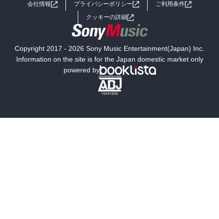
会社情報
プライバシーポリシー
ご利用条件
女子向けラノベ
小説
利用規約
クッキーの詳細
国内小説
海外小説
Copyright 2017 - 2026 Sony Music Entertainment(Japan) Inc.
ミステリー
SF
Information on the site is for the Japan domestic market only
powered by
歴史・時代小説
文学
雑誌
グラビア写真集
ボーイズラブ
ティーンズラブ
人文・思想・歴史
社会・政治・法律
ビジネス・経済
サイエンス・テクノロジー
コンピュータ・情報
くらし・家庭
料理・酒
ファッション・美容・ダイエット