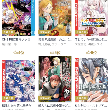
今週入荷
今週入荷
今週入荷
ONE PIECE モノクロ版 115
異世界居酒屋「のぶ」(22)
信じていた仲間達にダンジョン奥地で殺されかけたがギフト『無限ガチャ』でレベル９９９９の仲間達を手に入れて元パーティーメンバーと世界に復讐＆『ざまぁ！』します！（２３）
尾田栄一郎
蝉川夏哉
,
ヴァージニア二等兵
大前貴史
,
転
,
明鏡シスイ
,
ｔｅ
4
位
5
位
6
位
今週入荷
今週入荷
今週入荷
転生したら第七王子だったので、気ままに魔術を極めます（２４）
町人Ａは悪役令嬢をどうしても救いたい ～どぶと空と氷の姫君～１０【電子書店共通特典イラスト付】
杖と剣のウィストリア（１６）