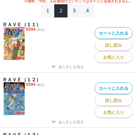
※無料、予約、入荷通知のコンテンツはカートに追加されません。
1
2
3
4
ＲＡＶＥ（１１）
¥
594
(税込)
カートに入れる
試し読み
お気に入り
あらすじを見る
ＲＡＶＥ（１２）
¥
594
(税込)
カートに入れる
試し読み
お気に入り
あらすじを見る
ＲＡＶＥ（１３）