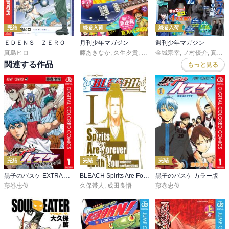
完結
続巻入荷
続巻入荷
ＥＤＥＮＳ ＺＥＲＯ
月刊少年マガジン
週刊少年マガジン
真島ヒロ
藤あきなか
,
久生夕貴
,
和田あつむ
金城宗幸
,
岩矢滉一朗
,
ノ村優介
,
,
沖田さ
真島ヒロ
関連する作品
もっと見る
完結
完結
完結
黒子のバスケ EXTRA GAME カラー版
BLEACH Spirits Are Forever With You
黒子のバスケ カラー版
藤巻忠俊
久保帯人
,
成田良悟
藤巻忠俊