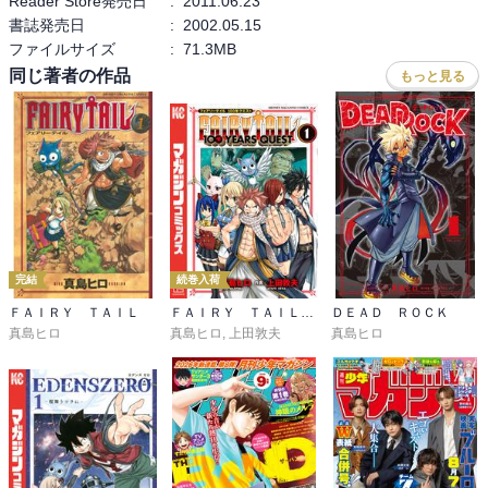
Reader Store発売日
:
2011.06.23
書誌発売日
:
2002.05.15
ファイルサイズ
:
71.3MB
同じ著者の作品
もっと見る
完結
続巻入荷
ＦＡＩＲＹ ＴＡＩＬ
ＦＡＩＲＹ ＴＡＩＬ １００ ＹＥＡＲＳ ＱＵＥＳＴ
ＤＥＡＤ ＲＯＣＫ
真島ヒロ
真島ヒロ
,
上田敦夫
真島ヒロ