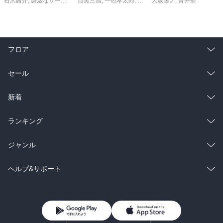
石沢庸介
,
謙虚なサークル
,
メル。
目黒三吉
,
一色孝太郎
,
Parum
大森藤ノ
,
青井聖
フロア
総合
コミック
セール
ラノベ
小説
総合
コミック
新着
雑誌・グラビア
ビジネス・実用
ラノベ
小説
総合
コミック
ランキング
BL・TL
雑誌・グラビア
ビジネス・実用
ラノベ
小説
総合
コミック
ジャンル
BL・TL
雑誌・グラビア
ビジネス・実用
ラノベ
小説
コミック
男性コミック
ヘルプ&サポート
BL・TL
雑誌・グラビア
ビジネス・実用
女性コミック
コミック誌
初めての方へ
ヘルプ
BL・TL
ライトノベル
男子向けラノベ
よくあるご質問
お問い合わせ