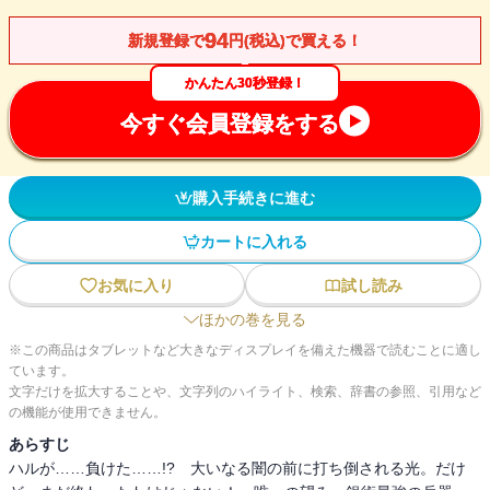
94
新規登録で
円(税込)で買える！
かんたん30秒登録！
今すぐ会員登録をする
購入手続きに進む
カートに入れる
お気に入り
試し読み
ほかの巻を見る
※この商品はタブレットなど大きなディスプレイを備えた機器で読むことに適し
ています。
文字だけを拡大することや、文字列のハイライト、検索、辞書の参照、引用など
の機能が使用できません。
あらすじ
ハルが……負けた……!? 大いなる闇の前に打ち倒される光。だけ