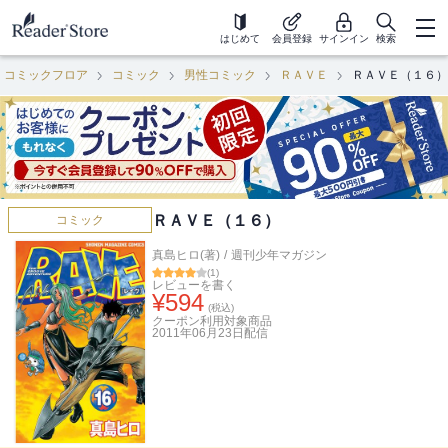
はじめて
会員登録
サインイン
検索
コミックフロア
コミック
男性コミック
ＲＡＶＥ
ＲＡＶＥ（１６）
ＲＡＶＥ（１６）
コミック
真島ヒロ(著)
/
週刊少年マガジン
(
1
)
レビューを書く
¥
594
(税込)
クーポン利用対象商品
2011年06月23日
配信