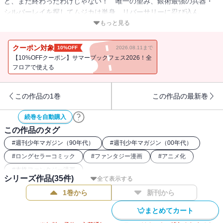
ど、まだ終わったわけじゃない！ 唯一の望み、銀術最強の兵器・
シルバーレイを探してムジカは単身、リバーサリーに忍び込ん
だ！ ＤＣ(デーモンカード)幹部のレイナと、銀術師(シルバークレ
もっと見る
イマー)同士で手を組んだ異色のタッグで、鬼神(おにがみ)総長・オ
ウガを倒せ!!
クーポン対象
10%OFF
2026.08.11まで
【10%OFFクーポン】サマーブックフェス2026！全
フロアで使える
この作品の1巻
この作品の最新巻
続巻を自動購入
この作品のタグ
#
週刊少年マガジン（90年代）
#
週刊少年マガジン（00年代）
#
ロングセラーコミック
#
ファンタジー漫画
#
アニメ化
#
本格ファンタジー漫画
シリーズ作品(
35
件)
全て表示する
1巻から
新刊から
まとめてカート