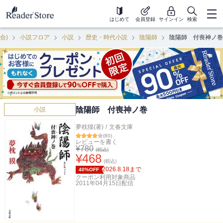
はじめて
会員登録
サインイン
検索
合)
小説フロア
小説
歴史・時代小説
陰陽師
陰陽師 付喪神ノ巻
陰陽師 付喪神ノ巻
小説
夢枕獏(著)
/
文春文庫
(
80
)
レビューを書く
¥
780
(税込)
¥
468
(税込)
2026.8.18
まで
40%OFF
クーポン利用対象商品
2011年04月15日
配信