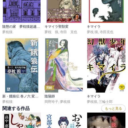
原作ありきの考え方やなく、そこから、どれだけ飛べるかが面白さ
の秘訣みたいに思ってるとこが。

漫画は、小説とは、別作品みたいに考えてるとこ。

やっぱり、あとがきある方が良いわ！
陰態の家 夢枕獏超越的物語集
キマイラ聖獣変
キマイラ
夢枕獏
夢枕 獏
,
寺田 克也
夢枕 獏
,
寺田克也
完結
新・餓狼伝 巻ノ六 変幻鬼骨編
陰陽師
キマイラ
夢枕獏
岡野玲子
,
夢枕獏
夢枕獏
,
三輪士郎
関連する作品
もっと見る