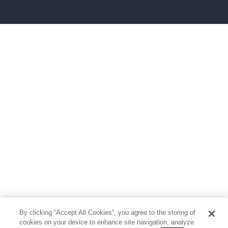
雑誌
グラビア写真集
ボーイズラブ
ティーンズラブ
人文・思想・歴史
社会・政治・法律
ビジネス・経済
サイエンス・テクノロジー
コンピュータ・情報
くらし・家庭
料理・酒
ファッション・美容・ダイエット
ホビー&カルチャー
スポーツ・アウトドア
地図・ガイド
エンターテイメント
芸術・アート
映画・音楽・演劇
By clicking “Accept All Cookies”, you agree to the storing of
写真集
教養
cookies on your device to enhance site navigation, analyze