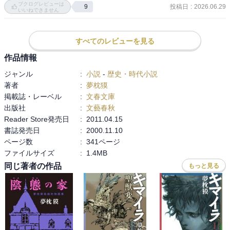
ブクログレビューは
「迷神」

投稿日
:
2026.06.29
9
や、人は鬼になるしか術がないのでございます〉
いいねできません
やっぱり、反魂の法はあかんな。

死んだ想い人を何とかしたいと思っても。

イザナキとイザナミやないけど、やはり、世界が違う。

すべてのレビューを見る
道満！許すまじ！

作品情報
「ものや思ふと…」

ジャンル
:
小説
-
歴史・時代小説
この時代の歌合って、一大イベントなんやろうな。

著者
:
夢枕獏
紅白歌合戦とかレコード大賞みたいな。かなり前のになるけど。

掲載誌・レーベル
:
文春文庫
これに勝負をして…(T . T)

出版社
:
文藝春秋
Reader Store発売日
:
2011.04.15
道満と白比丘尼が、準レギュラーみたいな感じ。2人とも不死身っぽ
書誌発売日
:
2000.11.10
いし。

ページ数
:
341ページ
ファイルサイズ
:
1.4MB
「血吸い女房」

同じ著者の作品
もっと見る
こんなのに取り憑かれるの嫌や〜！

「あとがき」

「陰陽師」を描いてる漫画家 岡野玲子さん、べた褒め！
