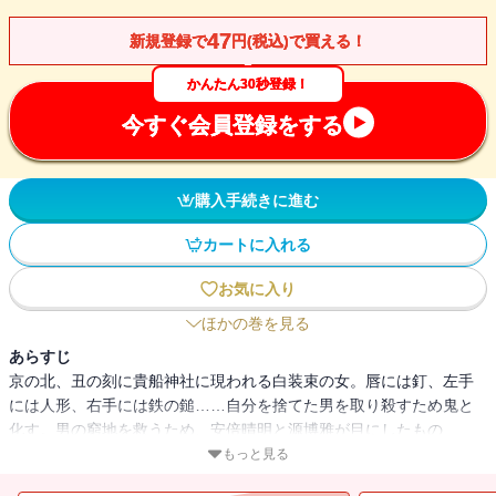
47
新規登録で
円(税込)で買える！
かんたん30秒登録！
今すぐ会員登録をする
購入手続きに進む
カートに入れる
お気に入り
ほかの巻を見る
あらすじ
京の北、丑の刻に貴船神社に現われる白装束の女。唇には釘、左手
には人形、右手には鉄の鎚……自分を捨てた男を取り殺すため鬼と
化す。男の窮地を救うため、安倍晴明と源博雅が目にしたもの
は！？ 嫉妬に狂った女の悲しさを描いた「鉄輪」他「瓜仙人」
もっと見る
「這う鬼」「迷信」「ものや思ふと……」「打臥の巫女」「血吸い