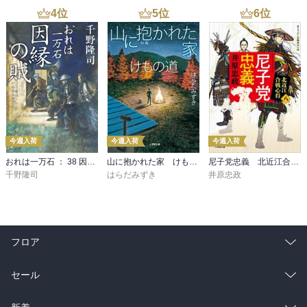
4
位
5
位
6
位
今週入荷
今週入荷
今週入荷
おれは一万石 ： 38 因縁の賊
山に抱かれた家 けもの道
尼子党忠義 北近江合戦心得〈八〉
千野隆司
はらだみずき
井原忠政
フロア
総合
コミック
セール
ラノベ
小説
総合
コミック