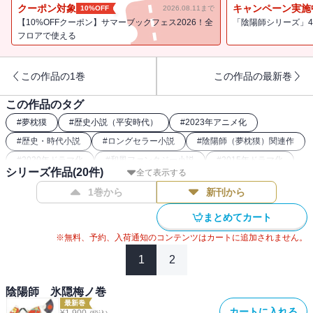
女房」の７篇収録。平安の世を騒がす魍魎（もうりょう）に立ち向
クーポン対象
キャンペーン実施
10%OFF
2026.08.11まで
かう、若き晴明と博雅の胸のすく活躍！ 「陰陽師」シリーズ第３
【10%OFFクーポン】サマーブックフェス2026！全
「陰陽師シリーズ」4
弾。
フロアで使える
この作品の1巻
この作品の最新巻
この作品のタグ
#
夢枕獏
#
歴史小説（平安時代）
#
2023年アニメ化
#
歴史・時代小説
#
ロングセラー小説
#
陰陽師（夢枕獏）関連作
#
2020年ドラマ化
#
和風ファンタジー小説
#
2015年ドラマ化
シリーズ作品(
20
件)
全て表示する
#
2024年映画化
1巻から
新刊から
まとめてカート
※無料、予約、入荷通知のコンテンツはカートに追加されません。
1
2
陰陽師 氷隠梅ノ巻
最新巻
カートに入れる
¥
1,900