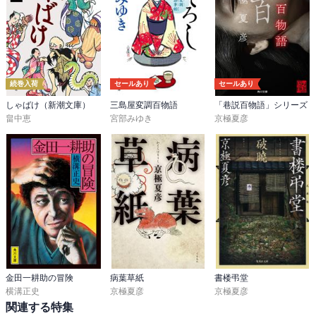
続巻入荷
セールあり
セールあり
しゃばけ（新潮文庫）
三島屋変調百物語
「巷説百物語」シリーズ
畠中恵
宮部みゆき
京極夏彦
金田一耕助の冒険
病葉草紙
書楼弔堂
横溝正史
京極夏彦
京極夏彦
関連する特集