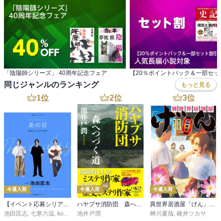
「陰陽師シリーズ」 40周年記念フェア
同じジャンルのランキング
もっと見る
1
位
2
位
3
位
今週入荷
今週入荷
今週入荷
【イベント応募シリアルコード付】池田匡志出演・オーディオフォトブック「あの日」SPECIAL EDITION（音声／動画付）
ハヤブサ消防団 森へつづく道
異世界居酒屋「げん」三杯目
池田匡志
,
七寒六温
,
konoko58
池井戸潤
,
村崎キコ
蝉川夏哉
,
碓井ツカサ