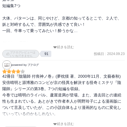
短編集7つ

大体、パターンは、同じやけど、京都の知ってるとこで、２人で、
妖と対峙するんで、雰囲気が共感できて良い！

一回、牛車って乗ってみたい！酔うかな…

何編かの感想を！

続きを読む
ブクログレビューは
投稿日
:
2024.09.23
91
「瓜仙人」

いいねできません
全く関係ないけど、管狐出てきた〜！

powered by ブクログ
こっちの方が、かわいい気もする！

夷さん、すみません〜！w

42冊目『陰陽師 付喪神ノ巻』(夢枕獏 著、2000年11月、文藝春秋)

安倍晴明と源博雅のコンビが京の怪異を解決する怪奇ミステリ『陰
「鉄輪」

陽師』シリーズの第3巻。7つの短編を収録。

貴船神社の「丑の刻参り」か…藁人形のやつ。ここが、ゆかりの地
今巻では晴明のライバル、蘆屋道満が登場。また、過去回との連続
らしいけど、こんなんのゆかりの地って、嬉しないんとちゃうか
性も生まれている。あとがきで作者本人が岡野玲子による漫画版に
な？

ついて言及していたが、この小説自体もより漫画的なものに変化し
「人を呪わば穴二つ」っていうけど、できれば呪わずおれれば良い
ていっているのかもしれない。

んやけど、男の勝手と言えばそうだし…

続きを読む
〈憎しみや哀しみを癒すどのような法も、この世にはない時、もは