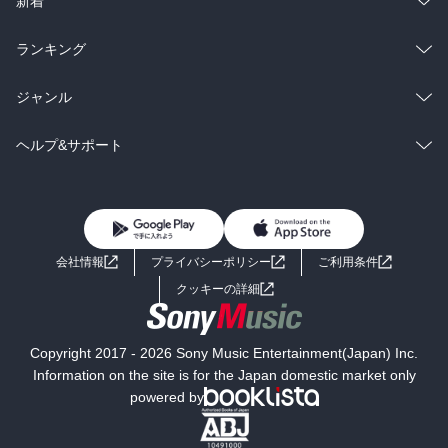
新着
雑誌・グラビア
ビジネス・実用
ラノベ
小説
総合
コミック
ランキング
BL・TL
雑誌・グラビア
ビジネス・実用
ラノベ
小説
総合
コミック
ジャンル
BL・TL
雑誌・グラビア
ビジネス・実用
ラノベ
小説
コミック
男性コミック
ヘルプ&サポート
BL・TL
雑誌・グラビア
ビジネス・実用
女性コミック
コミック誌
初めての方へ
ヘルプ
BL・TL
ライトノベル
男子向けラノベ
よくあるご質問
お問い合わせ
会社情報
プライバシーポリシー
ご利用条件
女子向けラノベ
小説
利用規約
クッキーの詳細
国内小説
海外小説
Copyright 2017 - 2026 Sony Music Entertainment(Japan) Inc.
ミステリー
SF
Information on the site is for the Japan domestic market only
powered by
歴史・時代小説
文学