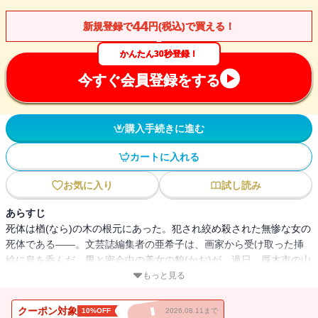
44
新規登録で
円(税込)で買える！
かんたん30秒登録！
今すぐ会員登録をする
購入手続きに進む
カートに入れる
お気に入り
試し読み
あらすじ
死体は楢(なら)の木の根元にあった。犯され絞め殺された無惨な女の
死体である――。文芸誌編集者の亜希子は、画家から受け取った挿
絵に息を呑んだ。男と密会中の美女の貌(かお)が、過日、厚木市の山
林で殺されたOLの姉と瓜(うり)二つである。絵にはモデルがあった
もっと見る
と聞き出した亜希子は、ついに男を突き止めるが、それは姉の秘部
と、この国の巨大な闇に足を踏み入れることであった――。
クーポン対象
10%OFF
2026.08.11まで