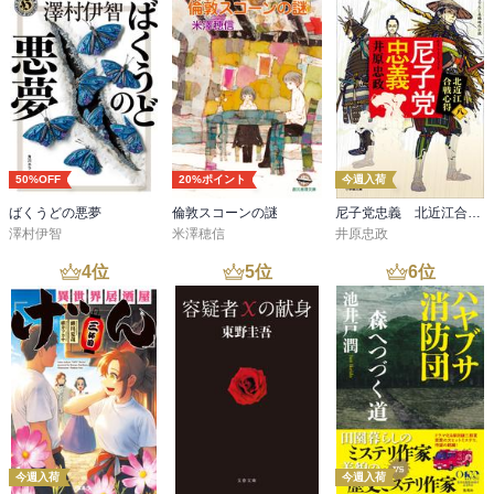
50%OFF
20%ポイント
今週入荷
ばくうどの悪夢
倫敦スコーンの謎
尼子党忠義 北近江合戦心得〈八〉
澤村伊智
米澤穂信
井原忠政
4
位
5
位
6
位
今週入荷
今週入荷