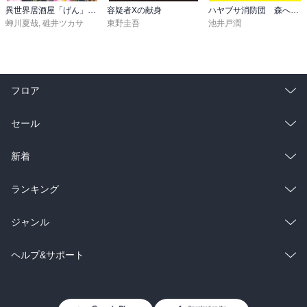
異世界居酒屋「げん」三杯目
容疑者Xの献身
ハヤブサ消防団 森へつづく道
蝉川夏哉
,
碓井ツカサ
東野圭吾
池井戸潤
フロア
総合
コミック
セール
ラノベ
小説
総合
コミック
新着
雑誌・グラビア
ビジネス・実用
ラノベ
小説
総合
コミック
ランキング
BL・TL
雑誌・グラビア
ビジネス・実用
ラノベ
小説
総合
コミック
ジャンル
BL・TL
雑誌・グラビア
ビジネス・実用
ラノベ
小説
コミック
男性コミック
ヘルプ&サポート
BL・TL
雑誌・グラビア
ビジネス・実用
女性コミック
コミック誌
初めての方へ
ヘルプ