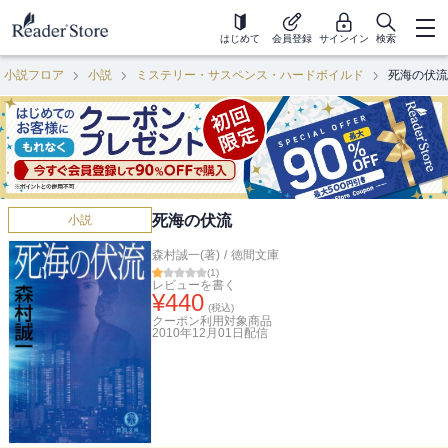
はじめて
会員登録
サインイン
検索
小説フロア
小説
ミステリー・サスペンス・ハードボイルド
死海の伏流
死海の伏流
小説
森村誠一(著)
/
徳間文庫
(
1
)
レビューを書く
¥
440
(税込)
クーポン利用対象商品
2010年12月01日
配信