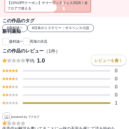
【10%OFFクーポン】サマーブックフェス2026！全
フロアで使える
この作品のタグ
#
森村誠一
#
日本のミステリー・サスペンス小説
新刊通知
森村誠一
死海の伏流
この作品のレビュー
（
1
件）
1.0
レビューを書く
平均
0
0
0
0
1
powered by ブクログ
佐高信が解説を書いてることに一抹の不安を感じて読み始めた