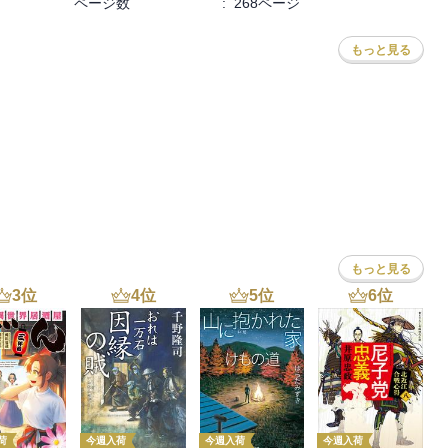
ページ数
:
268ページ
もっと見る
もっと見る
3
位
4
位
5
位
6
位
荷
今週入荷
今週入荷
今週入荷