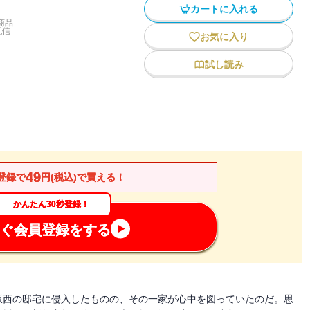
カートに入れる
商品
配信
お気に入り
試し読み
49
登録で
円(税込)で買える！
かんたん30秒登録！
ぐ会員登録をする
坂西の邸宅に侵入したものの、その一家が心中を図っていたのだ。思