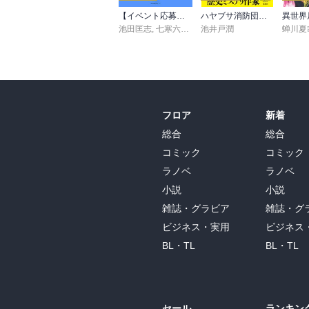
【イベント応募シリアルコード付】池田匡志出演・オーディオフォトブック「あの日」SPECIAL EDITION（音声／動画付）
ハヤブサ消防団 森へつづく道
池田匡志
,
七寒六温
,
konoko58
池井戸潤
,
村崎キコ
蝉川夏
フロア
新着
総合
総合
コミック
コミック
ラノベ
ラノベ
小説
小説
雑誌・グラビア
雑誌・グ
ビジネス・実用
ビジネス
BL・TL
BL・TL
セール
ランキン