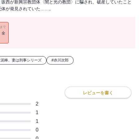
、坂西が新興宗教団体〈闇と光の教団〉に騙され、破産していたこと
死体が発見されていた……。
11まで
！全
は泥棒、妻は刑事シリーズ
#
赤川次郎
レビューを書く
2
1
1
0
0