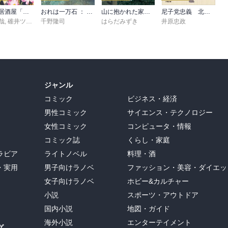
異世界居酒屋「げん」三杯目
おれは一万石 ： 38 因縁の賊
山に抱かれた家 けもの道
尼子党忠義 北近江合戦心得〈八〉
哉
,
碓井ツカサ
千野隆司
はらだみずき
井原忠政
ジャンル
コミック
ビジネス・経済
男性コミック
サイエンス・テクノロジー
女性コミック
コンピュータ・情報
コミック誌
くらし・家庭
ラビア
ライトノベル
料理・酒
・実用
男子向けラノベ
ファッション・美容・ダイエッ
女子向けラノベ
ホビー&カルチャー
小説
スポーツ・アウトドア
国内小説
地図・ガイド
海外小説
エンターテイメント
グ