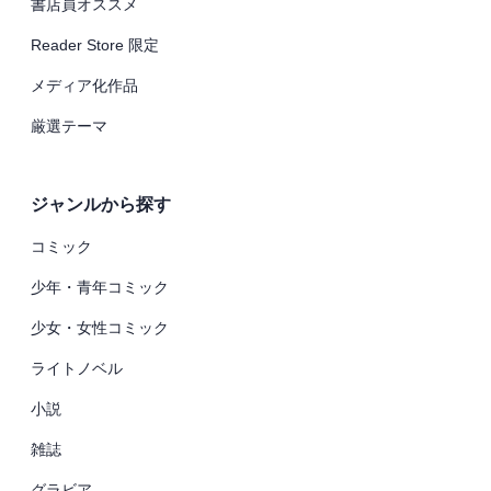
書店員オススメ
Reader Store 限定
メディア化作品
厳選テーマ
ジャンルから探す
コミック
少年・青年コミック
少女・女性コミック
ライトノベル
小説
雑誌
グラビア