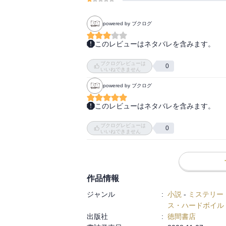
powered by ブクログ
このレビューはネタバレを含みます。
図書館にて借りました。

ブクログレビューは
泥棒・淳一＆刑事・真弓夫婦シリース。

0
いいねできません
powered by ブクログ
やっぱり赤川先生ははずれが無い。

安定感あります。

このレビューはネタバレを含みます。
このシリーズ好きなので、ずっと続いて欲
赤川次郎作品にしては、社会派的な物語になっ
ブクログレビューは
0
いいねできません
宗教が題材だけに、最終的な犯罪は明らかに
それでも、刑事が大臣なども逮捕してしまう
大規模な犯罪に2人で立ち向かうところがすご
作品情報
盗む気もなく、若い女性の心を盗んでしま
ジャンル
:
小説
-
ミステリー
ス・ハードボイル
出版社
:
徳間書店