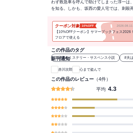
わず救急車を呼んで助けてしまった淳一は
を知る。しかも、坂西の愛人宅では、刺殺
クーポン対象
10%OFF
2026.08.
【10%OFFクーポン】サマーブックフェス2026
フロアで使える
この作品のタグ
#
日本のミステリー・サスペンス小説
#
夫
新刊通知
赤川次郎
心まで盗んで
この作品のレビュー
（
4
件）
4.3
平均