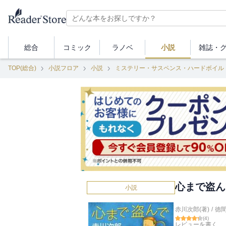
総合
コミック
ラノベ
小説
雑誌・
TOP(総合)
小説フロア
小説
ミステリー・サスペンス・ハードボイル
心まで盗ん
小説
赤川次郎(著)
/
徳
(
4
)
レビューを書く