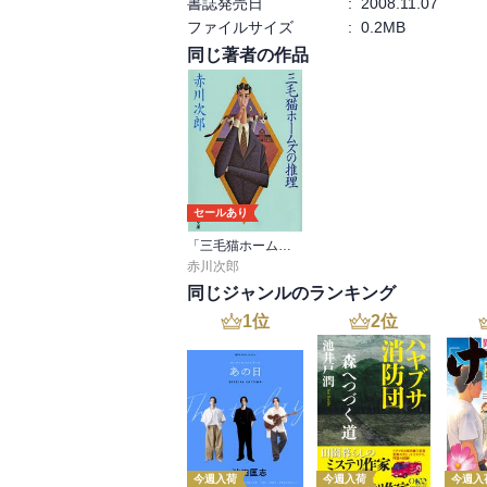
書誌発売日
:
2008.11.07
ファイルサイズ
:
0.2MB
同じ著者の作品
セールあり
「三毛猫ホームズ」シリーズ
赤川次郎
同じジャンルのランキング
1
位
2
位
今週入荷
今週入荷
今週入