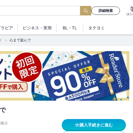
詳細検索
はじ
グラビア
ビジネス
・実用
BL・TL
タテヨミ
ド
心まで盗んで
で
間書店
購入手続きに進む