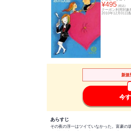
¥
495
(税込)
クーポン利用対象
2010年12月01日
新規
今す
あらすじ
その夜の淳一はツイていなかった。富豪の