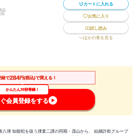
カートに入れる
商品
配信
お気に入り
試し読み
ほかの巻を見る
284
登録で
円(税込)で買える！
かんたん30秒登録！
ぐ会員登録をする
第八弾 知能犯を扱う捜査二課の同期・茂山から、 結婚詐欺グループ