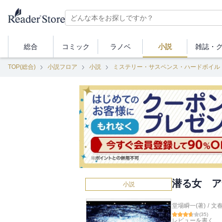
総合
コミック
ラノベ
小説
雑誌・
TOP(総合)
小説フロア
小説
ミステリー・サスペンス・ハードボイル
潜る女 ア
小説
堂場瞬一(著)
/
文
(
35
)
レビューを書く