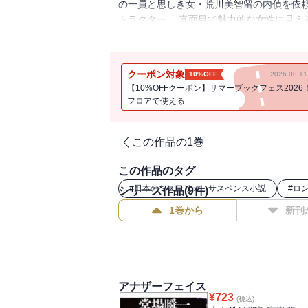
の一員と思しき女・荒川美智留の内偵を依頼
トラクター。 真面目で魅力的な女性に見え
な事情に分け入っていく。 大人気の警察小
クーポン対象
10%OFF
2026.08.
【10%OFFクーポン】サマーブックフェス2026
フロアで使える
この作品の1巻
この作品のタグ
#
日本のミステリー・サスペンス小説
#
ロ
シリーズ作品(
9
件)
1巻から
新刊
アナザーフェイス
¥
723
(税込)