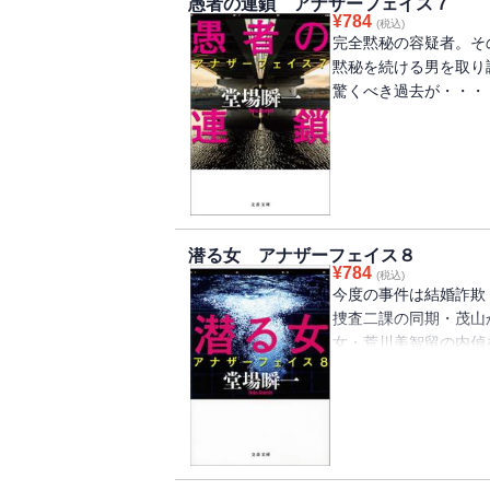
愚者の連鎖 アナザーフェイス７
¥
784
(税込)
完全黙秘の容疑者。そ
黙秘を続ける男を取り
驚くべき過去が・・・
潜る女 アナザーフェイス８
¥
784
(税込)
今度の事件は結婚詐欺
捜査二課の同期・茂山
女・荒川美智留の内偵
ロ選手でスポーツジム
女性に見えるが、大友
の裏に潜む複雑な事情
リーズ第８弾！