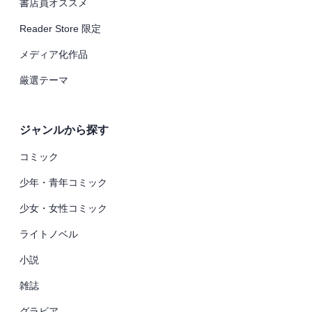
書店員オススメ
Reader Store 限定
メディア化作品
厳選テーマ
ジャンルから探す
コミック
少年・青年コミック
少女・女性コミック
ライトノベル
小説
雑誌
グラビア