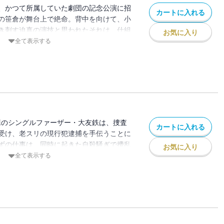
、かつて所属していた劇団の記念公演に招
カートに入れる
の笹倉が舞台上で絶命。背中を向けて、小
き刺す迫真の演技と思われたそれは、仕組
お気に入り
の惨事だった。すぐに第二の犠牲者が出
全て表示する
作品のシナリオそのままとすると、次は看
…。犯人の狙いは何か？ 昔の演劇仲間が
件に、大友が立ち向かう！ ドラマ化原
３弾。
課のシングルファーザー・大友鉄は、捜査
カートに入れる
受け、老スリの現行犯逮捕を手伝うことに
ずの仕事は、同時に起きた自殺騒ぎで攪乱
お気に入り
スリは惨殺死体で発見された。軽犯罪に隠
全て表示する
アタッシュケースの先に待ち受けていた、
スとは？ いよいよ面白さを増す、完全書
小説シリーズ第４弾！