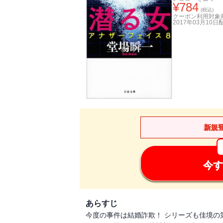
¥
784
(税込)
クーポン利用対象
2017年03月10日
新規
今す
あらすじ
今度の事件は結婚詐欺！ シリーズも佳境の