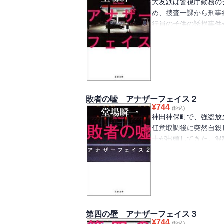
大友鉄は警視庁勤務の
め、捜査一課から刑事
行員の子供の誘拐事件
ことになった。犯人が
５万人がごった返す東
める。大友は久々の前
に“ある違和感”を抱
る、異色の刑事登場の
敗者の嘘 アナザーフェイス２
¥
744
(税込)
神田神保町で、強盗放
任意取調後に突然自殺
士が出頭してきた。混
務の大友鉄はＯＬとの
請を受け、特捜本部へ
して「何かがおかしい
へと動き出していた…
待望の第２弾！
第四の壁 アナザーフェイス３
¥
744
(税込)