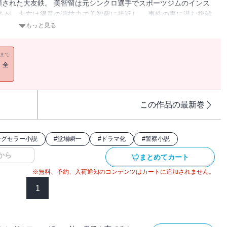
された大友鉄。 美智留は元シンクロ選手でスポーツジムのインス
るが、大友は得意の演技力で美智留に接近し、 事件の裏に潜む複雑
説シリーズ第８弾！
もっと見る
11まで
！全
この作品の最新巻
ングセラー小説
#
堂場瞬一
#
ドラマ化
#
警察小説
から
まとめてカート
※無料、予約、入荷通知のコンテンツはカートに追加されません。
1