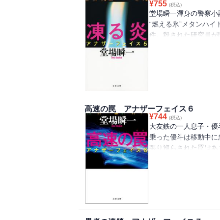
¥
755
(税込)
堂場瞬一渾身の警察小
“燃える氷”メタンハ
件。殺された研究員が
団による宝石店爆破事
エネルギー資源をめぐ
「警視庁追跡捜査係」
難事件、ここに開幕！
高速の罠 アナザーフェイス６
¥
744
(税込)
大友鉄の一人息子・優
乗った優斗は移動中に
張り巡らされた罠はあ
人気シリーズ、大友鉄