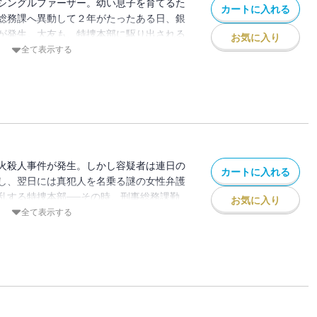
シングルファーザー。幼い息子を育てるた
カートに入れる
総務課へ異動して２年がたったある日、銀
が発生。大友も、特捜本部に駆り出される
お気に入り
要求する身代金１億円の受け渡し場所は、
全て表示する
京ドーム横の公園。犯人の特定は困難を極
線復帰に高揚しつつ、一方では事件の裏
いていた…。警察小説のヒットメーカーによ
新シリーズ！
火殺人事件が発生。しかし容疑者は連日の
カートに入れる
し、翌日には真犯人を名乗る謎の女性弁護
乱する特捜本部──その時、刑事総務課勤
お気に入り
合コン中だった。元上司の福原から出動要
全て表示する
急行するが、一切本音を見せない女と対峙
」と違和感を覚える。事件はよからぬ方向
…。バツイチ子持ちの異色刑事シリーズ、