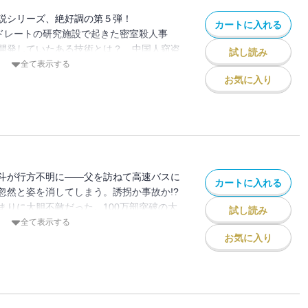
説シリーズ、絶好調の第５弾！
カートに入れる
イドレートの研究施設で起きた密室殺人事
開発していたある技術とは？ 中国人窃盗
試し読み
件に関わった刑事総務課の大友鉄は、夢の
全て表示する
る最悪の謀略に巻き込まれていく――。
お気に入り
シリーズと相互クロスするシリーズ最大の
斗が行方不明に――父を訪ねて高速バスに
カートに入れる
忽然と姿を消してしまう。誘拐か事故か!?
まりに大胆不敵だった。100万部突破の大
試し読み
が新たなステージに！
全て表示する
お気に入り