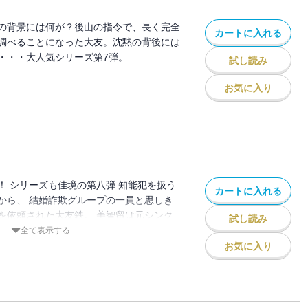
の背景には何が？後山の指令で、長く完全
カートに入れる
調べることになった大友。沈黙の背後には
・・・大人気シリーズ第7弾。
試し読み
お気に入り
！ シリーズも佳境の第八弾 知能犯を扱う
カートに入れる
から、 結婚詐欺グループの一員と思しき
を依頼された大友鉄。 美智留は元シンク
試し読み
のインストラクター。 真面目で魅力的な
全て表示する
は得意の演技力で美智留に接近し、 事件
お気に入り
に分け入っていく。 大人気の警察小説シ