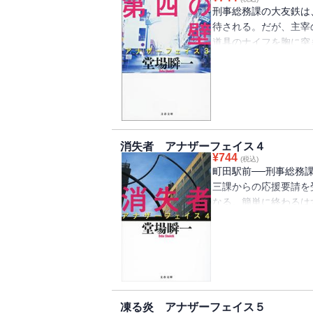
刑事総務課の大友鉄は
待される。だが、主宰
道具のナイフを胸に突
まれた衆人環視の中で
る。一連の事件が上演
板女優が狙われる番…
容疑者という特殊な事
作。大人気シリーズ第
消失者 アナザーフェイス４
¥
744
(税込)
町田駅前──刑事総務
三課からの応援要請を
なる。簡単に終わるは
され……。その夜、老
された陰謀？ 消えた
驚愕のアナザーフェイ
き下ろしの大人気警察
凍る炎 アナザーフェイス５