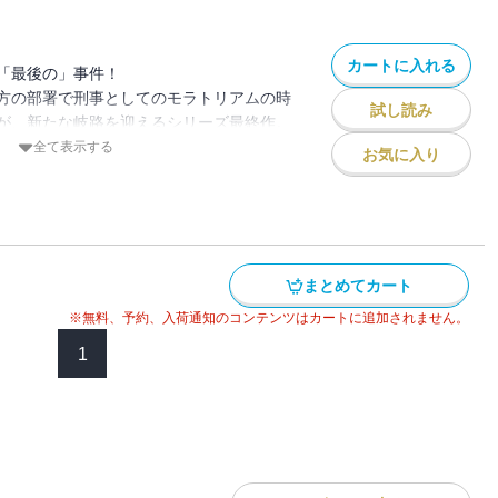
カートに入れる
「最後の」事件！
方の部署で刑事としてのモラトリアムの時
試し読み
が、新たな岐路を迎えるシリーズ最終作。
全て表示する
お気に入り
残された息子の優斗を独り身で育てること
閑職の刑事総務課に移ったイクメン刑事の
の手伝いをしてきた彼はある日、息子のか
らの電話を受ける。
まとめてカート
者が何者かに襲われたのだが、噂だけで真
。
※無料、予約、入荷通知のコンテンツはカートに追加されません。
兄が襲われ、大友はその捜査に加わること
1
がて捜査を進めていくうちに、一人の男性
たして――。
験を控え、自らも今後の人生と新たに向き