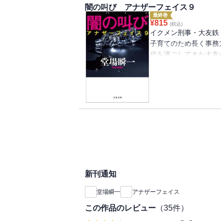
闇の叫び アナザーフェイス９
最終巻
¥
815
(税込)
イクメン刑事・大友鉄
子育てのため長く事務
代を過ごしてきた大友
最愛の妻を亡くして、
になり、捜査一課から
大友鉄。
その時々で事件の捜査
つての同級生の母親か
娘が通う中学校の保護
実が分からないと言う
さらにその後、別の父
に。
新刊通知
容疑者は二転三転。や
教師が浮上する。
堂場瞬一
アナザーフェイス
だが、その動機とはは
この作品のレビュー
（
35
件）
成長した息子が高校受