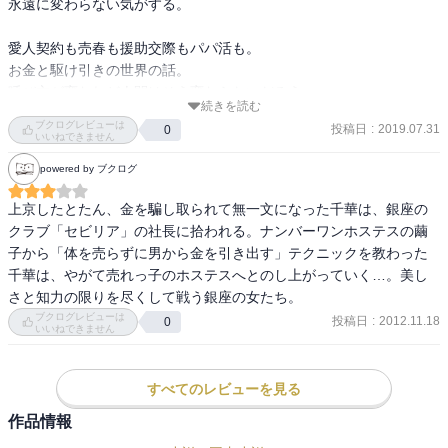
永遠に変わらない気がする。

愛人契約も売春も援助交際もパパ活も。

お金と駆け引きの世界の話。

呼び方が変われど人間はそう変わらないだろう。

続きを読む
ブクログレビューは
投稿日
:
2019.07.31
0
読むのにめちゃくちゃパワーを使った。

いいねできません
でも、本当に面白くて引き込まれた。

powered by ブクログ
多額のお金が絡む底には、人間の寂しさと

上京したとたん、金を騙し取られて無一文になった千華は、銀座の
まぶしく生きるものへの憧れと

クラブ「セビリア」の社長に拾われる。ナンバーワンホステスの繭
手に入れたいものへの醜い執着や嫉妬

子から「体を売らずに男から金を引き出す」テクニックを教わった
それを越えた先の諦めや希望があるのかもしれない。

千華は、やがて売れっ子のホステスへとのし上がっていく…。美し
さと知力の限りを尽くして戦う銀座の女たち。
毒々しくも美しい夜の銀座と、

ブクログレビューは
投稿日
:
2012.11.18
0
いいねできません
季節の描写が色づく印象的な文体が好き。

すべてのレビューを見る
作品情報