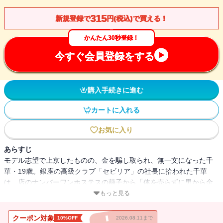
315
新規登録で
円(税込)で買える！
かんたん30秒登録！
今すぐ会員登録をする
購入手続きに進む
カートに入れる
お気に入り
あらすじ
モデル志望で上京したものの、金を騙し取られ、無一文になった千
華・19歳。銀座の高級クラブ「セビリア」の社長に拾われた千華
は、店のナンバーワンホステスの繭子から「体を売らずに男から金
を引き出す」様々なテクニックを教わり、次第に売れっ子へとのし
もっと見る
上がっていくが…。色気と狡知の限りを尽くして身一つで戦い、男
たちに貢がせる銀座の女たちの気迫と虚実。著者の人気ホステス体
クーポン対象
10%OFF
2026.08.11まで