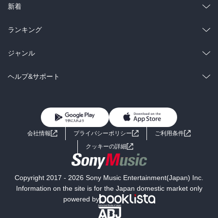
ラノベ
小説
総合
コミック
新着
雑誌・グラビア
ビジネス・実用
ラノベ
小説
総合
コミック
ランキング
BL・TL
雑誌・グラビア
ビジネス・実用
ラノベ
小説
総合
コミック
ジャンル
BL・TL
雑誌・グラビア
ビジネス・実用
ラノベ
小説
コミック
男性コミック
ヘルプ&サポート
BL・TL
雑誌・グラビア
ビジネス・実用
女性コミック
コミック誌
初めての方へ
ヘルプ
BL・TL
ライトノベル
男子向けラノベ
よくあるご質問
お問い合わせ
会社情報
プライバシーポリシー
ご利用条件
女子向けラノベ
小説
利用規約
クッキーの詳細
国内小説
海外小説
Copyright 2017 - 2026 Sony Music Entertainment(Japan) Inc.
ミステリー
SF
Information on the site is for the Japan domestic market only
powered by
歴史・時代小説
文学