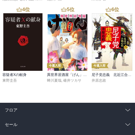
4
位
5
位
6
位
今週入荷
今週入荷
容疑者Xの献身
異世界居酒屋「げん」三杯目
尼子党忠義 北近江合戦心得〈八〉
東野圭吾
蝉川夏哉
,
碓井ツカサ
井原忠政
フロア
総合
コミック
セール