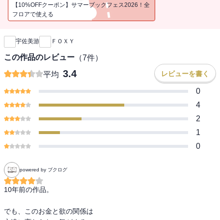
験を生かし“座るだけで10万円”の世界がじっくり体験できる、迫真の
【10%OFFクーポン】サマーブックフェス2026！全
小説！
フロアで使える
新刊通知
宇佐美游
ＦＯＸＹ
この作品のレビュー
（
7
件）
3.4
レビューを書く
平均
0
4
2
1
0
powered by ブクログ
10年前の作品。

でも、このお金と欲の関係は
