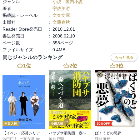
ジャンル
:
小説
-
国内小説
著者
:
宇佐美游
掲載誌・レーベル
:
文春文庫
出版社
:
文藝春秋
Reader Store発売日
:
2010.12.01
書誌発売日
:
2008.02.10
ページ数
:
358ページ
ファイルサイズ
:
0.4MB
同じジャンルのランキング
もっと見る
1
位
2
位
3
位
本日入荷
今週入荷
50%OFF
【イベント応募シリアルコード付】池田匡志出演・オーディオフォトブック「あの日」SPECIAL EDITION（音声／動画付）
ハヤブサ消防団 森へつづく道
ばくうどの悪夢
池田匡志
,
七寒六温
,
konoko58
池井戸潤
,
村崎キコ
澤村伊智