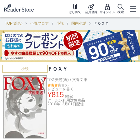
はじめて
会員登録
サインイン
検索
TOP(総合)
小説フロア
小説
国内小説
ＦＯＸＹ
ＦＯＸＹ
小説
宇佐美游(著)
/
文春文庫
(
7
)
レビューを書く
¥
815
(税込)
クーポン利用対象商品
2010年12月01日
配信