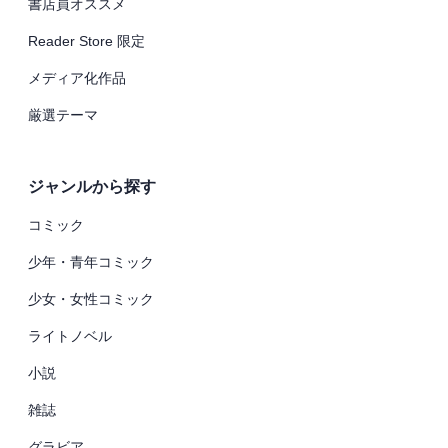
書店員オススメ
Reader Store 限定
メディア化作品
厳選テーマ
ジャンルから探す
コミック
少年・青年コミック
少女・女性コミック
ライトノベル
小説
雑誌
グラビア