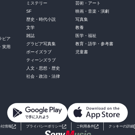
ミステリー
芸術・アート
SF
映画・音楽・演劇
歴史・時代小説
写真集
文学
教養
雑誌
医学・福祉
ラビア
グラビア写真集
教育・語学・参考書
・実用
ボーイズラブ
児童書
ティーンズラブ
人文・思想・歴史
社会・政治・法律
会社情報
プライバシーポリシー
ご利用条件
クッキーの詳細