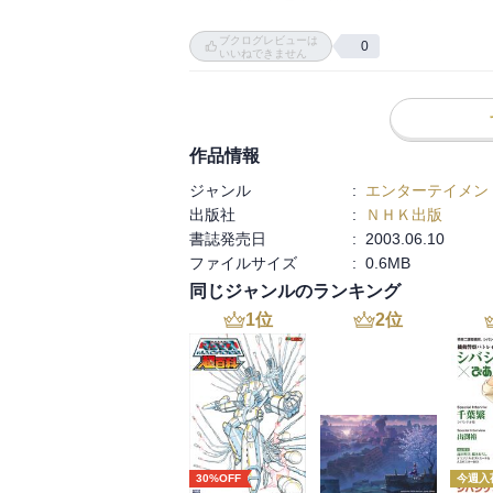
…が、どうしても認めないわけにはいかな
今にない“名著”である。世のふがいない登
ブクログレビューは
0
であると自負する読者は「えい、やー！」と
いいねできません
られて”しまった人は「登山不適格者」の称
―山の会というのは、山好きな人たちで構
団体なのである。登山スクールではない。
だ。

作品情報
体力のない人、技術のない人は、申し訳な
ジャンル
:
エンターテイメン
ってくれても、ガイド役を引き受けたわけ
出版社
:
ＮＨＫ出版
て、ロッククライミングの手ほどきをして
書誌発売日
:
2003.06.10
り、山仲間への友情から生まれた厚意なのだ
ファイルサイズ
:
0.6MB
自分の体力は自分で鍛えよう、自分の技術
同じジャンルのランキング
なければ、山の会とのいい関係が築けるは
と出会えないようなときは、ムリして会に
1
位
2
位
も、山の会にとっても、結果的には得策な
30%OFF
今週入