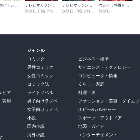
機動警察パトレイバー シバシゲオぴあ
テレビマガジン特別編集 ウルトラマン ＥＰＩＳＯＤＥ Ｎｏ．１～Ｎｏ．３９
テレビマガジン特別編集 ウルトラセブン ＥＰＩＳＯＤＥ Ｎｏ．１～Ｎｏ．４９
ウルトラ特撮ＰＥＲＦＥＣＴ ＭＯＯＫ ｖｏｌ．１ ウルトラセブン
講談社
,
円谷プロダクション
講談社
,
円谷プロダクション
講談社
ジャンル
コミック
ビジネス・経済
男性コミック
サイエンス・テクノロジー
女性コミック
コンピュータ・情報
コミック誌
くらし・家庭
ラビア
ライトノベル
料理・酒
・実用
男子向けラノベ
ファッション・美容・ダイエッ
女子向けラノベ
ホビー&カルチャー
小説
スポーツ・アウトドア
国内小説
地図・ガイド
海外小説
エンターテイメント
グ