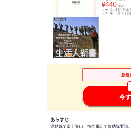
¥
440
(税込)
クーポン利用対象
2010年12月01日
新規
今す
あらすじ
運動靴で富士登山、携帯電話で救助隊要請