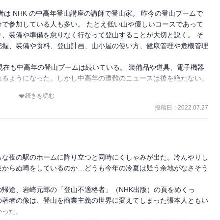
は NHK の中高年登山講座の講師で登山家。 昨今の登山ブームで
で参加している人も多い。 たとえ低い山や優しいコースであって
、装備や準備を怠りなく行なって登山することが大切と説く。 そ
把握、装備や食料、登山計画、山小屋の使い方、健康管理や危機管理
現在も中高年の登山ブームは続いている。 装備品や道具、電子機器
れるようになった。しかし中高年の遭難のニュースは後を絶たない。
、スマホやGPSが使えるようになった安心感で油断もあるのだろ
続きを読む
あまり無理をしているのかもしれない。 自分の身は自分で守る。 他
投稿日
:
2022.07.27
つめ直す必要がありそうだ。 そのためにもこの本を読む価値はあ
後、山に登りたくなったら再読したいと思う。
らな夜の駅のホームに降り立つと同時にくしゃみが出た。冷んやりし
良からぬ噂をしているのか…どうも今年の冷夏は疑う余地がなさそう
帰途、岩崎元郎の「登山不適格者」（NHK出版）の頁をめくっ
の著者の像は、登山を商業主義の世界に変えてしまった張本人ともい
った。
