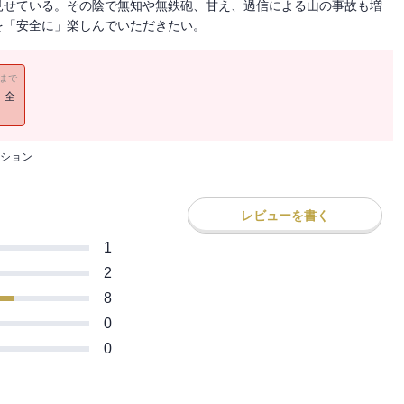
見せている。その陰で無知や無鉄砲、甘え、過信による山の事故も増
を「安全に」楽しんでいただきたい。
11まで
！全
ション
レビューを書く
1
2
8
0
0