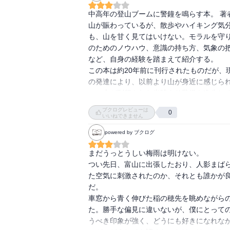
中高年の登山ブームに警鐘を鳴らす本。 著者
山が賑わっているが、散歩やハイキング気分
も、山を甘く見てはいけない。モラルを守り
のためのノウハウ、意識の持ち方、気象の
など、自身の経験を踏まえて紹介する。 

この本は約20年前に刊行されたものだが、
の発達により、以前より山が身近に感じら
この本が刊行された当時より装備も進歩して
う。 また百名山ブームで、目標達成を急ぐ
ブクログレビューは
0
人に迷惑をかけないと言う基本的な所から見
いいねできません
ると思う。 自分は登山はしないけれど、今
powered by ブクログ
まだうっとうしい梅雨は明けない。

つい先日、富山に出張したおり、人影まば
た空気に刺激されたのか、それとも誰かが
だ。

車窓から青く伸びた稲の穂先を眺めながらの
た。勝手な偏見に違いないが、僕にとって
うべき印象が強く、どうにも好きになれなか