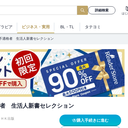
詳細検索
はじ
グラビア
ビジネス
・実用
BL・TL
タテヨミ
不適格者 生活人新書セレクション
者 生活人新書セレクション
ＮＨＫ出版
購入手続きに進む