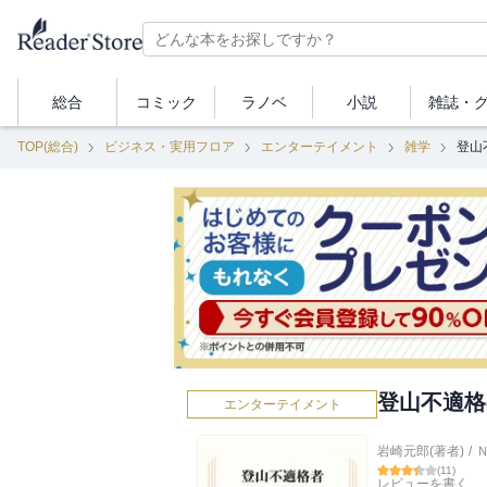
総合
コミック
ラノベ
小説
雑誌・
TOP(総合)
ビジネス・実用フロア
エンターテイメント
雑学
登山
登山不適格
エンターテイメント
岩崎元郎(著者)
/
(
11
)
レビューを書く