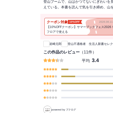
登山ブームで、山はかつてないにぎわいを
えている。本書を読んで気を引き締め、山
クーポン対象
10%OFF
2026.08.
【10%OFFクーポン】サマーブックフェス2026
フロアで使える
新刊通知
岩崎元郎
登山不適格者 生活人新書セレク
この作品のレビュー
（
11
件）
3.4
平均
powered by ブクログ