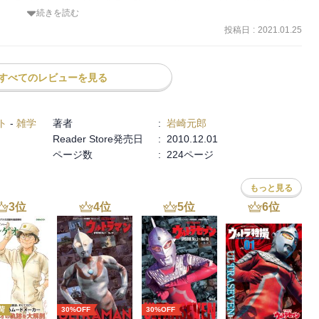
いものがある。それは著者の卓越した文章力。「登山不適格者」は昨
続きを読む
山者を内外からずばりと“斬った”その勇気に拍手を送りたい。登山者
投稿日
:
2021.01.25
“斬られ”ないように。ちなみに少し長いが以下の引用を読んで“斬
号を与えようではないか。いやー、痛快、痛快。

成されているとはいえ、自分たちが登ることを最大の目的にしている
すべてのレビューを見る
知識や技術を教わることを目的に入会しようとするのは大きな間違い
いが足手まといでしかない。経験豊かなベテランは、リーダーにはな
ト
-
雑学
著者
:
岩崎元郎
ではない。うまく頼み込めば、一日ぐらいはゲレンデに同行してくれ
Reader Store発売日
:
2010.12.01
くれるかもしれない。が、それは山の会の先輩としての義務感であ
ページ数
:
224ページ
。山の会の仲間は決してインストラクターではない。

は自分で磨こう―。これが山の会の基本である。この認識に立ってい
もっと見る
ずがない。（中略）また、入会した組織で、ペースや志向の合う仲間
とどまらずに、別の集団を探すべきだ。その方が、自分自身にとって
3
位
4
位
5
位
6
位
のだから。
荷
30%OFF
30%OFF