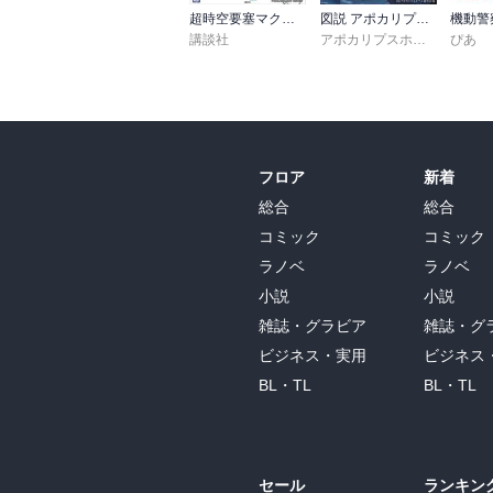
超時空要塞マクロス超百科
図説 アポカリプスホテル運営記録
講談社
アポカリプスホテル製作委員会
ぴあ
フロア
新着
総合
総合
コミック
コミック
ラノベ
ラノベ
小説
小説
雑誌・グラビア
雑誌・グ
ビジネス・実用
ビジネス
BL・TL
BL・TL
セール
ランキン