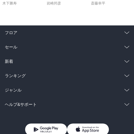
木下勝寿
岩崎邦彦
斎藤幸平
フロア
総合
コミック
セール
ラノベ
小説
総合
コミック
新着
雑誌・グラビア
ビジネス・実用
ラノベ
小説
総合
コミック
ランキング
BL・TL
雑誌・グラビア
ビジネス・実用
ラノベ
小説
総合
コミック
ジャンル
BL・TL
雑誌・グラビア
ビジネス・実用
ラノベ
小説
コミック
男性コミック
ヘルプ&サポート
BL・TL
雑誌・グラビア
ビジネス・実用
女性コミック
コミック誌
初めての方へ
ヘルプ
BL・TL
ライトノベル
男子向けラノベ
よくあるご質問
お問い合わせ