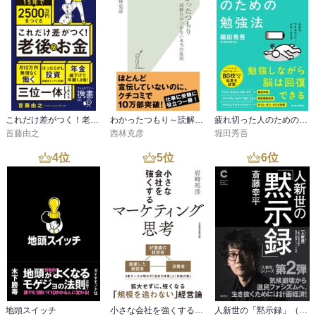
これだけ差がつく！老後のお金 55歳から15年で2500万円をつくる
わかったつもり～読解力がつかない本当の原因～
疲れ切った人のための勉強法
首藤由之
西林克彦
堀田秀吾
4
位
5
位
6
位
地頭スイッチ
小さな会社を強くするマーケティング思考
人新世の「黙示録」（集英社シリーズ・コモン）