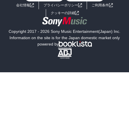
会社情報
プライバシーポリシー
ご利用条件
女子向けラノベ
小説
利用規約
クッキーの詳細
国内小説
海外小説
Copyright 2017 - 2026 Sony Music Entertainment(Japan) Inc.
ミステリー
SF
Information on the site is for the Japan domestic market only
powered by
歴史・時代小説
文学
雑誌
グラビア写真集
ボーイズラブ
ティーンズラブ
人文・思想・歴史
社会・政治・法律
ビジネス・経済
サイエンス・テクノロジー
コンピュータ・情報
くらし・家庭