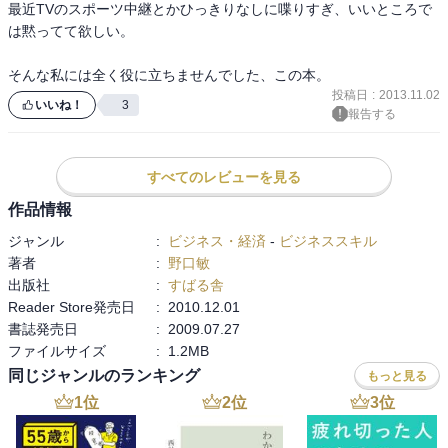
最近TVのスポーツ中継とかひっきりなしに喋りすぎ、いいところで
は黙ってて欲しい。

よって★は３つにしました。
そんな私には全く役に立ちませんでした、この本。
投稿日
:
2013.11.02
いいね！
3
報告する
すべてのレビューを見る
作品情報
ジャンル
:
ビジネス・経済
-
ビジネススキル
著者
:
野口敏
出版社
:
すばる舎
Reader Store発売日
:
2010.12.01
書誌発売日
:
2009.07.27
ファイルサイズ
:
1.2MB
同じジャンルのランキング
もっと見る
1
位
2
位
3
位