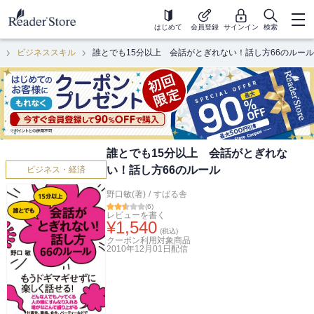
はじめて
会員登録
サインイン
検索
ビジネススキル
誰とでも15分以上 会話がとぎれない！話し方66のルール
誰とでも15分以上 会話がとぎれな
い！話し方66のルール
ビジネス・経済
野口敏(著)
/
すばる舎
(
6
)
レビューを書く
¥
1,540
(税込)
クーポン利用対象商品
2010年12月01日
配信