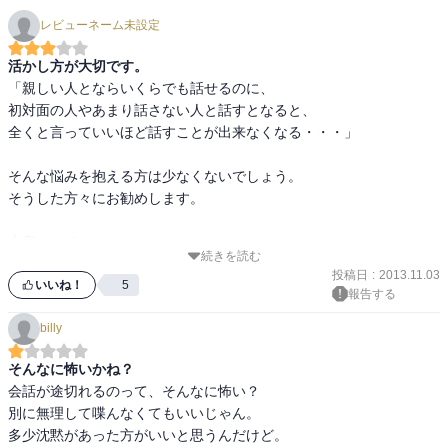
レビューネーム未設定
活かし方が大切です。
「親しい人とならいくらでも話せるのに、

初対面の人やあまり話さない人と話すとなると、

全くと言っていいほど話すことが出来なくなる・・・」

そんな悩みを抱える方は少なくないでしょう。

そうした方々にお勧めします。

内容としては、

続きを読む
「会話のコツ」がシーンを交えながら紹介されています。

投稿日
:
2013.11.03
いいね！
5
報告する
個人的には非常に参考になるルール(コツ)が多いと感じましたが、

billy
会話が得意な人が自然に出来ていることをまとめたような本である
為、

そんなに怖いかね？
知っていることばかりだ、と思う方もいらっしゃるでしょう。

会話が途切れるのって、そんなに怖い？

別に無理して喋んなくてもいいじゃん。

また、時と場合に応じて、臨機応変に

多少沈黙があった方がいいと思うんだけど。

使い方を工夫する必要があると思われました。
