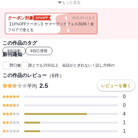
反応がとてもよくなったり、場を盛り上げられたりと、さまざまな
もっと見る
効果が表れます。
クーポン対象
10%OFF
2026.08.11まで
【10%OFFクーポン】サマーブックフェス2026！全
フロアで使える
この作品のタグ
#
会話術
#
自己啓発
新刊通知
野口敏
誰とでも15分以上 会話がとぎれない！話し方66の
この作品のレビュー
（
6
件）
2.5
レビューを書く
平均
0
0
4
1
1