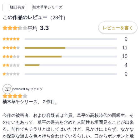
樋口有介
柚木草平シリーズ
この作品のレビュー
（
28
件）
3.3
レビューを書く
平均
0
11
10
4
0
powered by ブクログ
柚木草平シリーズ、２作目。

今作の被害者、および容疑者は全員、草平の高校時代の同級生。そ
のせいもあって、草平の過去を含めた人間性も垣間見ることが出来
る。前作でもチラリと出してはいたけど、見かけによらず、なかな
か深刻な過去を色々持ち合わせているらしい。口からポンポンと飛