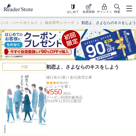
はじめて
会員登録
サインイン
検索
ペンス・ハードボイルド
柚木草平シリーズ
初恋よ、さよならのキスをしよう
初恋よ、さよならのキスをしよう
小説
樋口有介(著)
/
創元推理文庫
(
28
)
レビューを書く
¥
550
(税込)
クーポン利用対象商品
2010年12月01日
配信