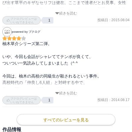
び出す草平のキザなセリフは健在。ここまで達者だとお見事。女性
の天敵みたいなキャラだけど、憎めないワ。ただ、相手になる女性
続きを読む
がたくさん出てくるけど、２作目にしてすでに似通った傾向になり
ブクログレビューは
投稿日
:
2015.08.04
1
がちかな。

いいねできません
前作もだけど、このシリーズ、青春モノのようなタイトルなのに、
powered by ブクログ
主人公がヤサグレ中年男であるのが笑える。
柚木草介シリーズ第二弾。

いや、今回も会話がシャレててテンポが良くて、

ついつい一気読みしてしまいました（^ ^

今回は、柚木の高校の同級生が殺されるという事件。

高校時代の「仲良し6人組」と対峙する中で、

徐々に明らかになる隠された軋轢。

続きを読む
ブクログレビューは
投稿日
:
2014.08.17
1
さらに柚木の過去の事件についても一部明らかになり、

いいねできません
なるほどこういう経験がこのキャラクターを作ったかと

納得できる部分も多い。

すべてのレビューを見る
柚木の「惚れっぽさ」は健在。

作品情報