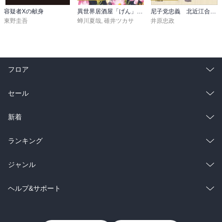
容疑者Xの献身
異世界居酒屋「げん」三杯目
尼子党忠義 北近江合戦心得〈八〉
東野圭吾
蝉川夏哉
,
碓井ツカサ
井原忠政
フロア
総合
コミック
セール
ラノベ
小説
総合
コミック
新着
雑誌・グラビア
ビジネス・実用
ラノベ
小説
総合
コミック
ランキング
BL・TL
雑誌・グラビア
ビジネス・実用
ラノベ
小説
総合
コミック
ジャンル
BL・TL
雑誌・グラビア
ビジネス・実用
ラノベ
小説
コミック
男性コミック
ヘルプ&サポート
BL・TL
雑誌・グラビア
ビジネス・実用
女性コミック
コミック誌
初めての方へ
ヘルプ