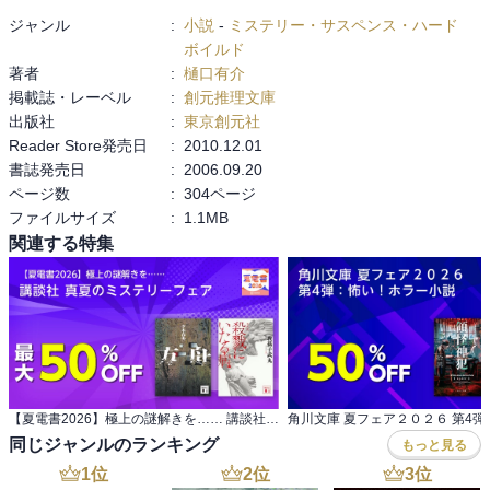
ただし今回は「昔の同級生」の出番が多いからか、

ジャンル
:
小説
-
ミステリー・サスペンス・ハード
前作ほどの「ピンチ」に陥るようなことはない。

ボイルド
「過去と向き合う」ことが多いせいか、

著者
:
樋口有介
多分に柚木の内省的な記述が多く、そのためか

掲載誌・レーベル
:
創元推理文庫
今回は「別居中の娘」が一番柚木を引っ張り回す。

出版社
:
東京創元社
Reader Store発売日
:
2010.12.01
「ハードボイルドを貫こうとする」柚木のキャラは、

書誌発売日
:
2006.09.20
無駄にロマンチストでヒロイックな性格といい、

ページ数
:
304ページ
公開と反省ばかりで改心しない生活態度といい、

ファイルサイズ
:
1.1MB
世の男性諸氏には共感できる点も多いのでは。

関連する特集
もちろん、柚木ほどもてやしませんがね（^ ^;
【夏電書2026】極上の謎解きを…… 講談社 真夏のミステリーフェア
同じジャンルのランキング
もっと見る
1
位
2
位
3
位