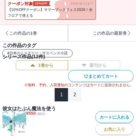
とともに、次第に明らかになる事件の真相。青春のほろ苦さと、初
クーポン対象
10%OFF
2026.08.11まで
恋の切なさが秀逸な“38歳”の青春私立探偵シリーズ第２弾。
【10%OFFクーポン】サマーブックフェス2026！全
フロアで使える
この作品の1巻
この作品の最新巻
この作品のタグ
#
日本のミステリー・サスペンス小説
シリーズ作品(
12
件)
1巻から
新刊から
まとめてカート
※無料、予約、入荷通知のコンテンツはカートに追加されません。
1
2
彼女はたぶん魔法を使う
¥
550
(税込)
カートに入れる
お気に入り