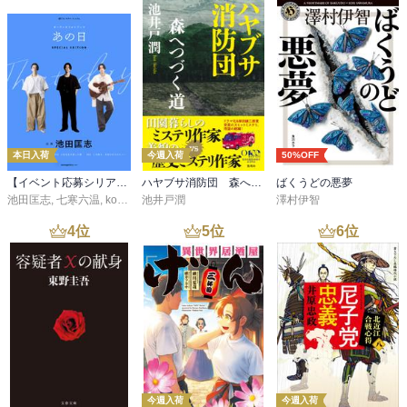
本日入荷
今週入荷
50%OFF
【イベント応募シリアルコード付】池田匡志出演・オーディオフォトブック「あの日」SPECIAL EDITION（音声／動画付）
ハヤブサ消防団 森へつづく道
ばくうどの悪夢
池田匡志
,
七寒六温
,
konoko58
池井戸潤
,
村崎キコ
澤村伊智
4
位
5
位
6
位
今週入荷
今週入荷