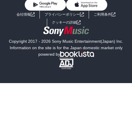
BL・TL
ライトノベル
男子向けラノベ
よくあるご質問
お問い合わせ
会社情報
プライバシーポリシー
ご利用条件
女子向けラノベ
小説
利用規約
クッキーの詳細
国内小説
海外小説
Copyright 2017 - 2026 Sony Music Entertainment(Japan) Inc.
ミステリー
SF
Information on the site is for the Japan domestic market only
powered by
歴史・時代小説
文学
雑誌
グラビア写真集
ボーイズラブ
ティーンズラブ
人文・思想・歴史
社会・政治・法律
ビジネス・経済
サイエンス・テクノロジー
コンピュータ・情報
くらし・家庭