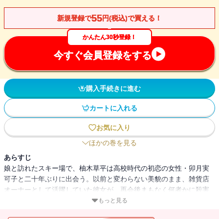
55
新規登録で
円(税込)で買える！
かんたん30秒登録！
今すぐ会員登録をする
購入手続きに進む
カートに入れる
お気に入り
ほかの巻を見る
あらすじ
娘と訪れたスキー場で、柚木草平は高校時代の初恋の女性・卯月実
可子と二十年ぶりに出会う。以前と変わらない美貌のまま、雑貨店
オーナーとして活躍していた彼女が、再会後まもなく何者かに殺害
される。実可子の姪から事件の調査を依頼された柚木は、高校の同
もっと見る
級生を順に訪ねていくが・・・・・・。高校時代の懐かしい思い出