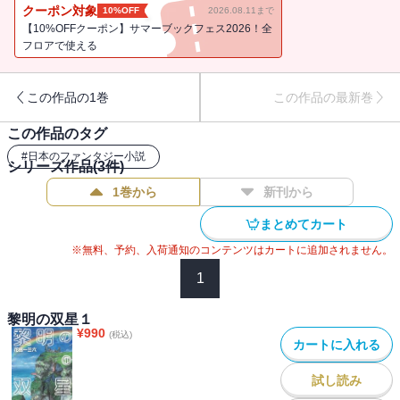
クーポン対象
10%OFF
2026.08.11まで
【10%OFFクーポン】サマーブックフェス2026！全
フロアで使える
この作品の1巻
この作品の最新巻
この作品のタグ
#
日本のファンタジー小説
シリーズ作品(
3
件)
1巻から
新刊から
まとめてカート
※無料、予約、入荷通知のコンテンツはカートに追加されません。
1
黎明の双星１
¥
990
(税込)
カートに入れる
試し読み