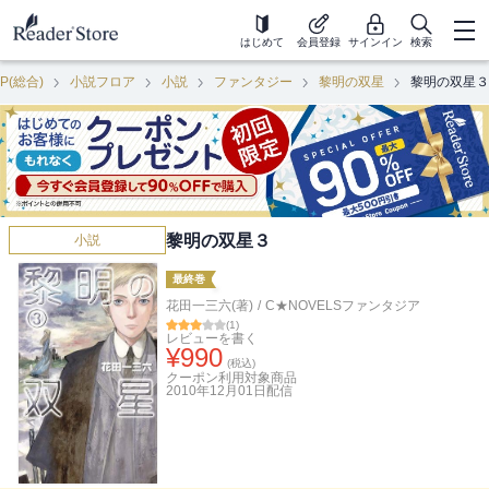
はじめて
会員登録
サインイン
検索
P(総合)
小説フロア
小説
ファンタジー
黎明の双星
黎明の双星３
黎明の双星３
小説
最終巻
花田一三六(著)
/
C★NOVELSファンタジア
(
1
)
レビューを書く
¥
990
(税込)
クーポン利用対象商品
2010年12月01日
配信