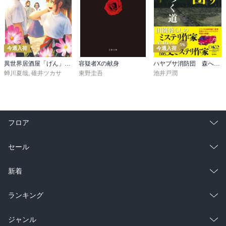
今週入荷
今週入荷
異世界居酒屋「げん」三杯目
容疑者Xの献身
ハヤブサ消防団 森へつづく道
蝉川夏哉
,
碓井ツカサ
東野圭吾
池井戸潤
フロア
総合
コミック
セール
ラノベ
小説
総合
コミック
新着
雑誌・グラビア
ビジネス・実用
ラノベ
小説
総合
コミック
ランキング
BL・TL
雑誌・グラビア
ビジネス・実用
ラノベ
小説
総合
コミック
ジャンル