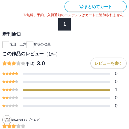
まとめてカート
※無料、予約、入荷通知のコンテンツはカートに追加されません。
1
新刊通知
花田一三六
黎明の双星
この作品のレビュー
（
1
件）
3.0
レビューを書く
平均
0
0
1
0
0
powered by ブクログ