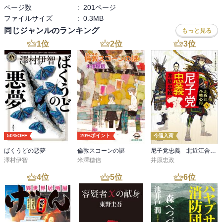
ページ数
:
201ページ
ファイルサイズ
:
0.3MB
同じジャンルのランキング
もっと見る
1
位
2
位
3
位
50%OFF
20%ポイント
今週入荷
ばくうどの悪夢
倫敦スコーンの謎
尼子党忠義 北近江合戦心得〈八〉
澤村伊智
米澤穂信
井原忠政
4
位
5
位
6
位