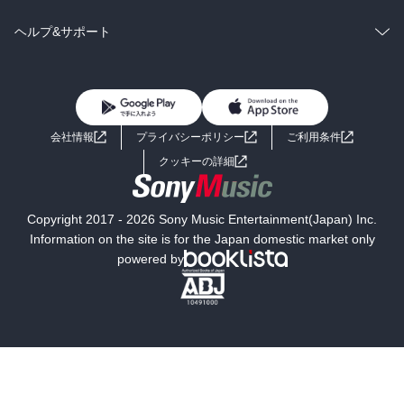
BL・TL
雑誌・グラビア
ビジネス・実用
ラノベ
小説
コミック
男性コミック
ヘルプ&サポート
BL・TL
雑誌・グラビア
ビジネス・実用
女性コミック
コミック誌
初めての方へ
ヘルプ
BL・TL
ライトノベル
男子向けラノベ
よくあるご質問
お問い合わせ
会社情報
プライバシーポリシー
ご利用条件
女子向けラノベ
小説
利用規約
クッキーの詳細
国内小説
海外小説
Copyright 2017 - 2026 Sony Music Entertainment(Japan) Inc.
ミステリー
SF
Information on the site is for the Japan domestic market only
powered by
歴史・時代小説
文学
雑誌
グラビア写真集
ボーイズラブ
ティーンズラブ
人文・思想・歴史
社会・政治・法律