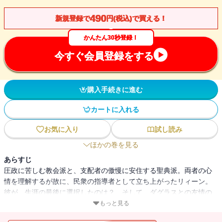
490
新規登録で
円(税込)で買える！
かんたん30秒登録！
今すぐ会員登録をする
購入手続きに進む
カートに入れる
お気に入り
試し読み
ほかの巻を見る
あらすじ
圧政に苦しむ教会派と、支配者の傲慢に安住する聖典派。両者の心
情を理解するが故に、民衆の指導者として立ち上がったリィーン。
彼が、生涯の最後に選択したのは？ そして、ダグラスとの友情の
行方は――。大地に根を埋める巨木のごとく力強き筆致で、人の彩
もっと見る
なす歴史を紡ぎ出した花田一三六渾身の書き下ろし、最終巻。