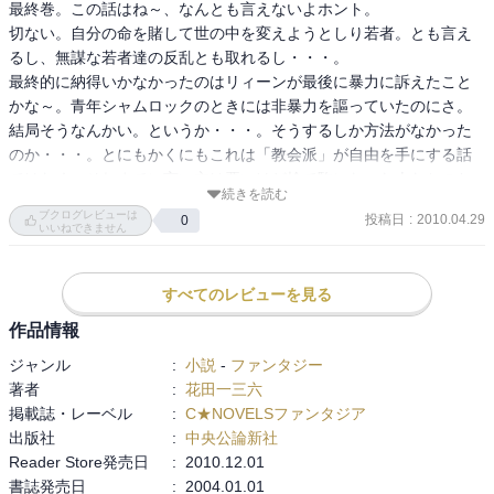
最終巻。この話はね～、なんとも言えないよホント。

切ない。自分の命を賭して世の中を変えようとしり若者。とも言え
るし、無謀な若者達の反乱とも取れるし・・・。

最終的に納得いかなかったのはリィーンが最後に暴力に訴えたこと
かな～。青年シャムロックのときには非暴力を謳っていたのにさ。

結局そうなんかい。というか・・・。そうするしか方法がなかった
のか・・・。とにもかくにもこれは「教会派」が自由を手にする話
ではなく、それまでに言い方は悪いけど捨て駒になった人たちのお
続きを読む
話って感じでした。そういう意味でやるせなく、切ない。

ブクログレビューは
投稿日
:
2010.04.29
0
そんなある歴史書を垣間見るような小説ですね。
いいねできません
すべてのレビューを見る
作品情報
ジャンル
:
小説
-
ファンタジー
著者
:
花田一三六
掲載誌・レーベル
:
C★NOVELSファンタジア
出版社
:
中央公論新社
Reader Store発売日
:
2010.12.01
書誌発売日
:
2004.01.01