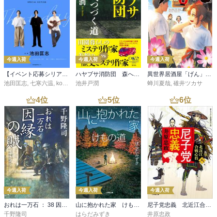
今週入荷
今週入荷
今週入荷
【イベント応募シリアルコード付】池田匡志出演・オーディオフォトブック「あの日」SPECIAL EDITION（音声／動画付）
ハヤブサ消防団 森へつづく道
異世界居酒屋「げん」三杯目
池田匡志
,
七寒六温
,
konoko58
池井戸潤
,
村崎キコ
蝉川夏哉
,
碓井ツカサ
4
位
5
位
6
位
今週入荷
今週入荷
今週入荷
おれは一万石 ： 38 因縁の賊
山に抱かれた家 けもの道
尼子党忠義 北近江合戦心得〈八〉
千野隆司
はらだみずき
井原忠政