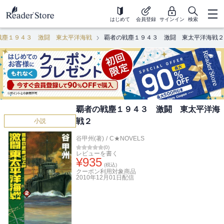
はじめて
会員登録
サインイン
検索
戦塵１９４３ 激闘 東太平洋海戦
覇者の戦塵１９４３ 激闘 東太平洋海戦２
覇者の戦塵１９４３ 激闘 東太平洋海
戦２
小説
谷甲州(著)
/
C★NOVELS
(
0
)
レビューを書く
¥
935
(税込)
クーポン利用対象商品
2010年12月01日
配信