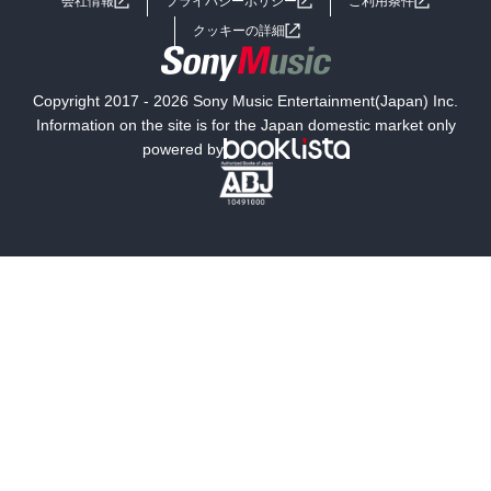
会社情報
プライバシーポリシー
ご利用条件
女子向けラノベ
小説
利用規約
クッキーの詳細
国内小説
海外小説
Copyright 2017 - 2026 Sony Music Entertainment(Japan) Inc.
ミステリー
SF
Information on the site is for the Japan domestic market only
powered by
歴史・時代小説
文学
雑誌
グラビア写真集
ボーイズラブ
ティーンズラブ
人文・思想・歴史
社会・政治・法律
ビジネス・経済
サイエンス・テクノロジー
コンピュータ・情報
くらし・家庭
料理・酒
ファッション・美容・ダイエット