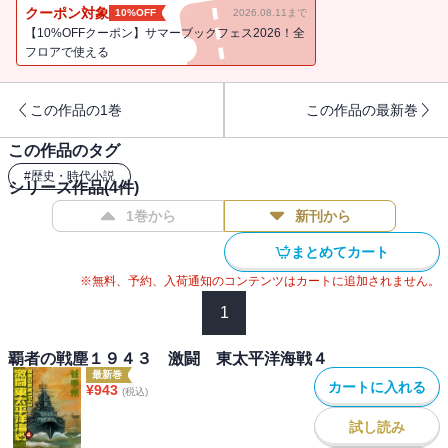
クーポン対象
10%OFF
2026.08.11まで
【10%OFFクーポン】サマーブックフェス2026！全
フロアで使える
この作品の1巻
この作品の最新巻
この作品のタグ
#
歴史・時代小説
シリーズ作品(
4
件)
1巻から
新刊から
まとめてカート
※無料、予約、入荷通知のコンテンツはカートに追加されません。
1
覇者の戦塵１９４３ 激闘 東太平洋海戦４
最新巻
カートに入れる
¥
943
(税込)
試し読み