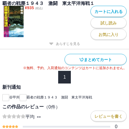
覇者の戦塵１９４３ 激闘 東太平洋海戦１
¥
935
(税込)
カートに入れる
試し読み
お気に入り
あらすじを見る
まとめてカート
※無料、予約、入荷通知のコンテンツはカートに追加されません。
1
新刊通知
谷甲州
覇者の戦塵１９４３ 激闘 東太平洋海戦
この作品のレビュー
（
0
件）
--
レビューを書く
平均
0