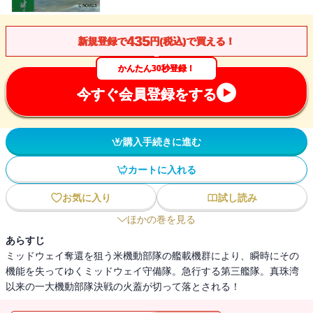
435
新規登録で
円(税込)で買える！
かんたん30秒登録！
今すぐ会員登録をする
購入手続きに進む
カートに入れる
お気に入り
試し読み
ほかの巻を見る
あらすじ
ミッドウェイ奪還を狙う米機動部隊の艦載機群により、瞬時にその
機能を失ってゆくミッドウェイ守備隊。急行する第三艦隊。真珠湾
以来の一大機動部隊決戦の火蓋が切って落とされる！