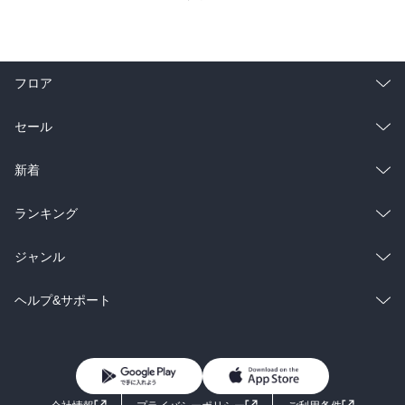
フロア
総合
コミック
セール
ラノベ
小説
総合
コミック
新着
雑誌・グラビア
ビジネス・実用
ラノベ
小説
総合
コミック
ランキング
BL・TL
雑誌・グラビア
ビジネス・実用
ラノベ
小説
総合
コミック
ジャンル
BL・TL
雑誌・グラビア
ビジネス・実用
ラノベ
小説
コミック
男性コミック
ヘルプ&サポート
BL・TL
雑誌・グラビア
ビジネス・実用
女性コミック
コミック誌
初めての方へ
ヘルプ
BL・TL
ライトノベル
男子向けラノベ
よくあるご質問
お問い合わせ