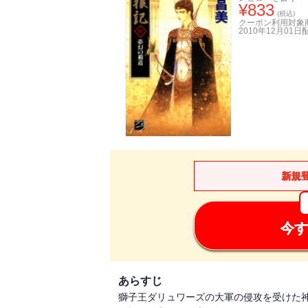
¥
833
(税込)
クーポン利用対象
2010年12月01日
新規
今す
あらすじ
獅子王ダリュワーズの大軍の侵攻を受けた