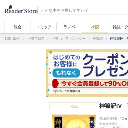
総合
コミック
ラノベ
小説
雑誌・
TOP(総合)
小説フロア
小説
ファンタジー
神狼記
神狼記IV
神狼記IV
小説
斉城昌美(著)
/
C★
(
0
)
レビューを書く