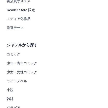
書店員オススメ
Reader Store 限定
メディア化作品
厳選テーマ
ジャンルから探す
コミック
少年・青年コミック
少女・女性コミック
ライトノベル
小説
雑誌
グラビア