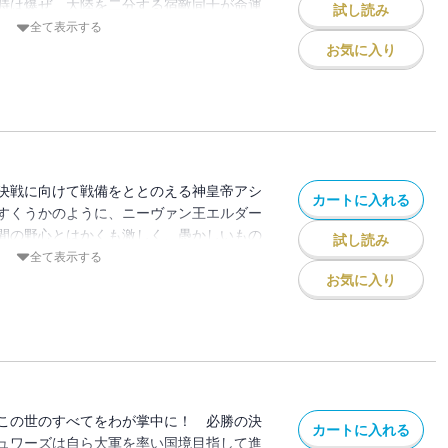
時は爆ぜ、大陸を二分する宿敵同士が命運
試し読み
瞬間が迫る。大きく軋みをたてて動き始め
全て表示する
ラウルは獅子王の野望を砕くことができる
お気に入り
決戦に向けて戦備をととのえる神皇帝アシ
カートに入れる
すくうかのように、ニーヴァン王エルダー
間の野心とはかくも激しく、愚かしいもの
試し読み
胸に、アシュラウルは単身、陰謀渦巻く王
全て表示する
、さらなる騒乱の序章に過ぎなかった!!
お気に入り
この世のすべてをわが掌中に！ 必勝の決
カートに入れる
ュワーズは自ら大軍を率い国境目指して進