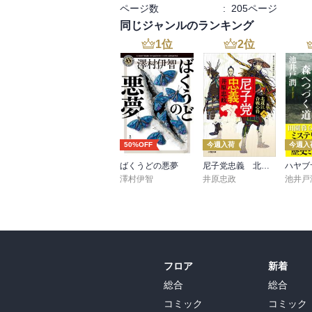
ページ数
:
205ページ
同じジャンルのランキング
1
位
2
位
50%OFF
今週入荷
今週入
ばくうどの悪夢
尼子党忠義 北近江合戦心得〈八〉
澤村伊智
井原忠政
池井戸
フロア
新着
総合
総合
コミック
コミック