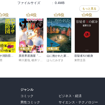
ファイルサイズ
:
0.4MB
もっと見る
3
位
4
位
5
位
6
位
荷
今週入荷
今週入荷
ハヤブサ消防団 森へつづく道
異世界居酒屋「げん」三杯目
山に抱かれた家 けもの道
容疑者Xの献身
潤
蝉川夏哉
,
碓井ツカサ
はらだみずき
東野圭吾
ジャンル
コミック
ビジネス・経済
男性コミック
サイエンス・テクノロジー