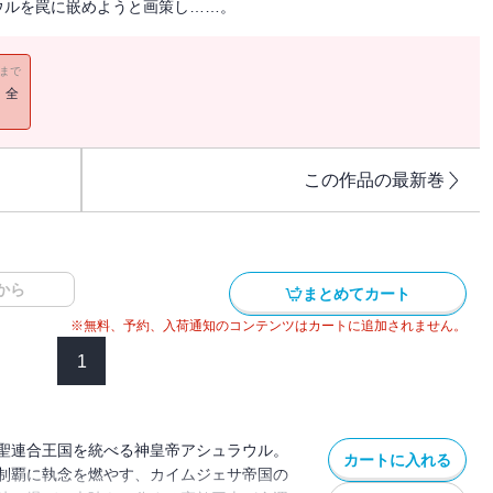
ウルを罠に嵌めようと画策し……。
11まで
！全
この作品の最新巻
から
まとめてカート
※無料、予約、入荷通知のコンテンツはカートに追加されません。
1
聖連合王国を統べる神皇帝アシュラウル。
カートに入れる
制覇に執念を燃やす、カイムジェサ帝国の