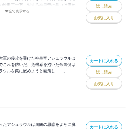
の総数三十万。対する神皇帝の兵力は僅か
試し読み
な軍勢を、アシュラウルはいかなる策をも
全て表示する
か!?
お気に入り
大軍の侵攻を受けた神皇帝アシュラウルは
カートに入れる
でこれを防いだ。危機感を抱いた帝国側は
ラウルを罠に嵌めようと画策し……。
試し読み
お気に入り
ったアシュラウルは周囲の思惑をよそに脱
カートに入れる