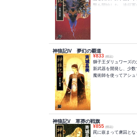
撃を開始した。遠征軍
十万弱。帝国の圧倒的
って迎え討とうというの
神狼記IV 夢幻の覇道
¥
833
(税込)
獅子王ダリュワーズの
新武器を開発し、少数
魔術師を使ってアシュ
神狼記V 草莽の戦旗
¥
855
(税込)
罠に嵌まって虜囚とな