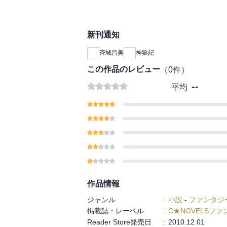
新刊通知
斉城昌美
神狼記
この作品のレビュー
（
0
件）
--
平均
作品情報
ジャンル
:
小説
-
ファンタジ
掲載誌・レーベル
:
C★NOVELSフ
Reader Store発売日
:
2010.12.01