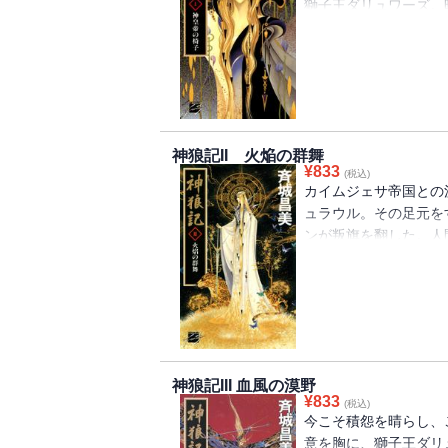
獅子王ダリュワーズ。
を賭して雌雄を決する
た歴史の歯車。アシュ
のか！
神狼記II 火焔の群舞
¥
833
(税込)
カイムジェサ帝国との
ュラウル。その足元を
ンが叛旗を翻した。人
なのか。苦しい想いを
都へ飛ぶ。だがそれは
神狼記III 血風の漠野
¥
833
(税込)
今こそ積怨を晴らし、
意を胸に、獅子王ダリ