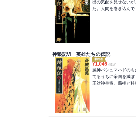
出の気配を見せないが
た。人間を巻き込んで
神狼記VI 英雄たちの伝説
最終巻
¥
1,046
(税込)
魔神バシュマハドのも
てるうちに帝国を滅ぼ
王対神皇帝、覇権と矜