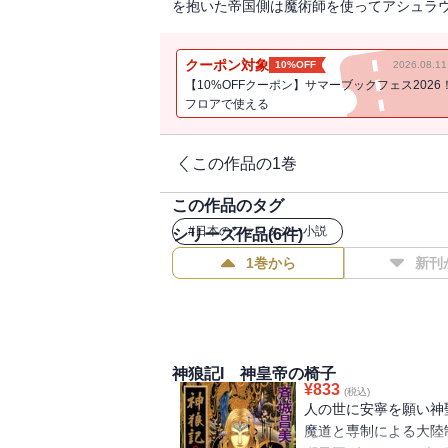
を抱いた帝国側は魔術師を使ってアシュラ
クーポン対象
10%OFF
2026.08.
【10%OFFクーポン】サマーブックフェス2026
フロアで使える
この作品の1巻
この作品のタグ
#
日本のファンタジー小説
シリーズ作品(
6
件)
1巻から
新刊
神狼記I 神皇帝の椅子
¥
833
(税込)
人の世に安寧を願い神
魔道と専制による大陸