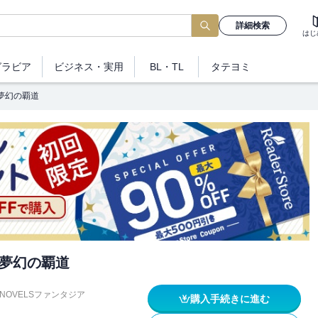
詳細検索
はじ
グラビア
ビジネス
・実用
BL・TL
タテヨミ
 夢幻の覇道
 夢幻の覇道
NOVELSファンタジア
購入手続きに進む