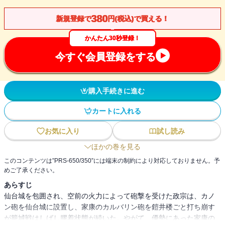
380
新規登録で
円(税込)で買える！
かんたん30秒登録！
今すぐ会員登録をする
購入手続きに進む
カートに入れる
お気に入り
試し読み
ほかの巻を見る
このコンテンツは”PRS-650/350”には端末の制約により対応しておりません。予
めご了承ください。
あらすじ
仙台城を包囲され、空前の火力によって砲撃を受けた政宗は、カノ
ン砲を仙台城に設置し、家康のカルバリン砲を鎧井楼ごと打ち崩す
が籠城戦はしばし膠着状態が続いた。やがて、優勢にあった家康の