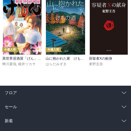
今週入荷
今週入荷
異世界居酒屋「げん」三杯目
山に抱かれた家 けもの道
容疑者Xの献身
蝉川夏哉
,
碓井ツカサ
はらだみずき
東野圭吾
フロア
総合
コミック
セール
ラノベ
小説
総合
コミック
新着