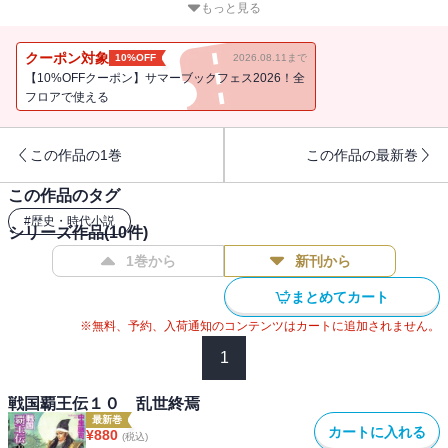
軍陣に、凶報がもたらされる。清洲城にあった秀忠が、勝手に上方
もっと見る
へと軍を駐留させ、そのため京の風紀は乱れ、町人から徳川軍への
怨嗟の声があがり始めたというのだ。動揺の走る徳川軍に、政宗の
クーポン対象
10%OFF
2026.08.11まで
常識を覆す一撃が襲いかかった！
【10%OFFクーポン】サマーブックフェス2026！全
フロアで使える
この作品の1巻
この作品の最新巻
この作品のタグ
#
歴史・時代小説
シリーズ作品(
10
件)
1巻から
新刊から
まとめてカート
※無料、予約、入荷通知のコンテンツはカートに追加されません。
1
戦国覇王伝１０ 乱世終焉
最新巻
カートに入れる
¥
880
(税込)