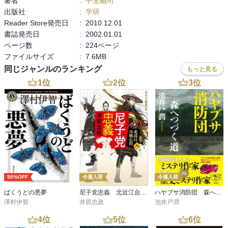
著者
:
中里融司
出版社
:
学研
Reader Store発売日
:
2010.12.01
書誌発売日
:
2002.01.01
ページ数
:
224ページ
ファイルサイズ
:
7.6MB
同じジャンルのランキング
もっと見る
1
位
2
位
3
位
50%OFF
今週入荷
今週入荷
ばくうどの悪夢
尼子党忠義 北近江合戦心得〈八〉
ハヤブサ消防団 森へつづく道
澤村伊智
井原忠政
池井戸潤
4
位
5
位
6
位