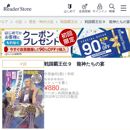
はじめて
会員登録
サインイン
検索
フロア
小説
歴史・時代小説
戦国覇王伝
戦国覇王伝９ 龍神たちの宴
戦国覇王伝９ 龍神たちの宴
小説
中里融司(著)
/
学研
(
0
)
レビューを書く
¥
880
(税込)
クーポン利用対象商品
2010年12月01日
配信