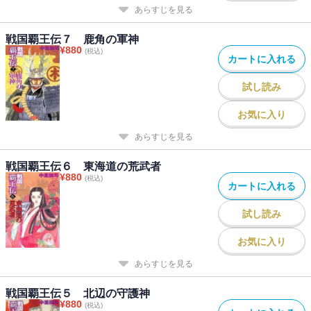
あらすじを見る
戦国覇王伝７ 鹿角の軍神
¥
880
(税込)
カートに入れる
試し読み
お気に入り
あらすじを見る
戦国覇王伝６ 東海道の荒武者
¥
880
(税込)
カートに入れる
試し読み
お気に入り
あらすじを見る
戦国覇王伝５ 北辺の守護神
¥
880
(税込)