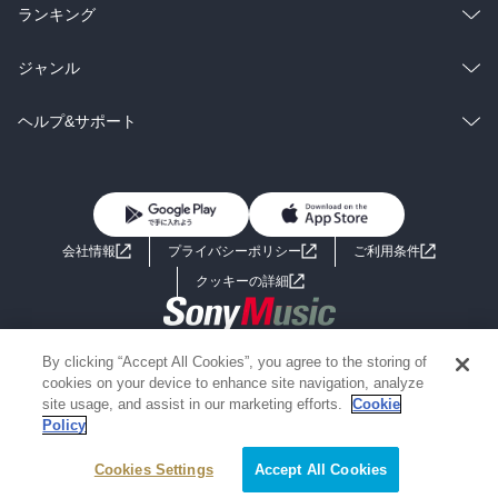
雑誌・グラビア
ビジネス・実用
ラノベ
小説
総合
コミック
ランキング
BL・TL
雑誌・グラビア
ビジネス・実用
ラノベ
小説
総合
コミック
ジャンル
BL・TL
雑誌・グラビア
ビジネス・実用
ラノベ
小説
コミック
男性コミック
ヘルプ&サポート
BL・TL
雑誌・グラビア
ビジネス・実用
女性コミック
コミック誌
初めての方へ
ヘルプ
BL・TL
ライトノベル
男子向けラノベ
よくあるご質問
お問い合わせ
会社情報
プライバシーポリシー
ご利用条件
女子向けラノベ
小説
利用規約
クッキーの詳細
国内小説
海外小説
Copyright 2017 - 2026 Sony Music Entertainment(Japan) Inc.
By clicking “Accept All Cookies”, you agree to the storing of
ミステリー
SF
Information on the site is for the Japan domestic market only
cookies on your device to enhance site navigation, analyze
powered by
site usage, and assist in our marketing efforts.
Cookie
Policy
歴史・時代小説
文学
Cookies Settings
Accept All Cookies
雑誌
グラビア写真集