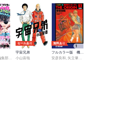
セールあり
無料あり
宇宙兄弟
フルカラー版 機動戦士ガンダムTHE ORIGIN【分冊版】
UDIO
つみきどう
＆フラワー編集部
,
島袋ユミ
小山宙哉
,
石原宙
,
ましい柚茉
,
菖蒲
,
甘宮ちか
安彦良和
,
真村澪生
,
矢立肇・富野由悠季
,
もりなかもなか
,
大河原邦男
,
三浦えりか
,
へん