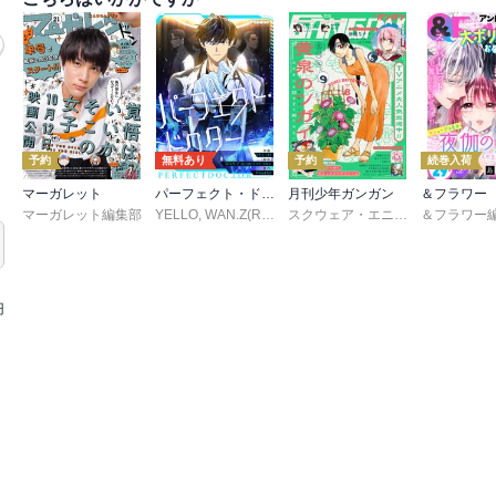
予約
無料あり
予約
続巻入荷
マーガレット
パーフェクト・ドクター【タテヨミ】
月刊少年ガンガン
＆フラワー
マーガレット編集部
YELLO
,
WAN.Z(REDICE STUDIO)
,
MoeDal
スクウェア・エニックス
,
REDICE ST
,
matoba
,
円