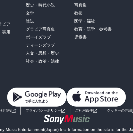
歴史・時代小説
写真集
文学
教養
雑誌
医学・福祉
ラビア
グラビア写真集
教育・語学・参考書
・実用
ボーイズラブ
児童書
ティーンズラブ
人文・思想・歴史
社会・政治・法律
会社情報
プライバシーポリシー
ご利用条件
クッキーの詳細
y Music Entertainment(Japan) Inc. Information on the site is for the 