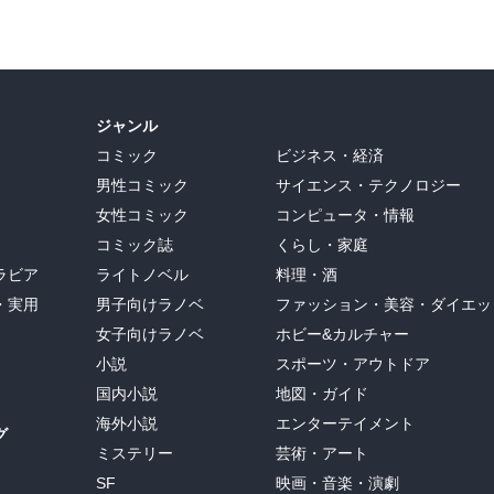
ジャンル
コミック
ビジネス・経済
男性コミック
サイエンス・テクノロジー
女性コミック
コンピュータ・情報
コミック誌
くらし・家庭
ラビア
ライトノベル
料理・酒
・実用
男子向けラノベ
ファッション・美容・ダイエッ
女子向けラノベ
ホビー&カルチャー
小説
スポーツ・アウトドア
国内小説
地図・ガイド
海外小説
エンターテイメント
グ
ミステリー
芸術・アート
SF
映画・音楽・演劇