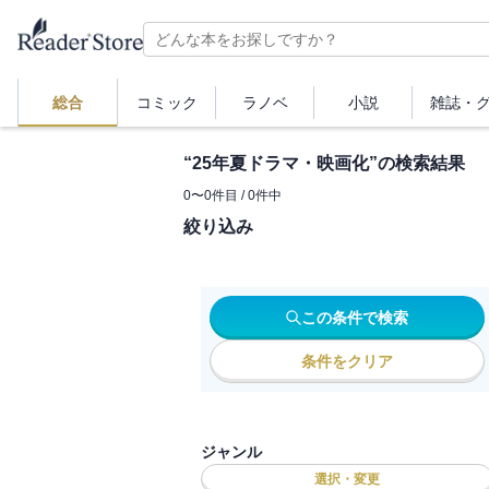
総合
コミック
ラノベ
小説
雑誌・
“
25年夏ドラマ・映画化
”の検索結果
0
〜
0
件目 /
0
件中
絞り込み
この条件で検索
条件をクリア
ジャンル
選択・変更