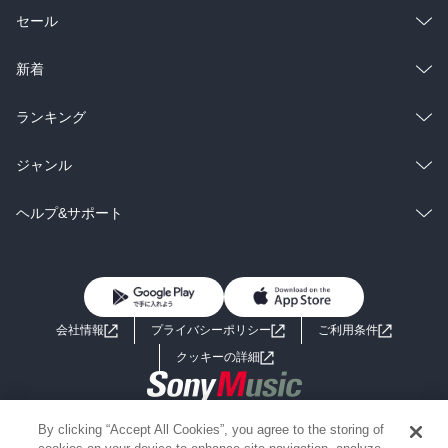
総合
コミック
セール
ラノベ
小説
総合
コミック
新着
雑誌・グラビア
ビジネス・実用
ラノベ
小説
総合
コミック
ランキング
BL・TL
雑誌・グラビア
ビジネス・実用
ラノベ
小説
総合
コミック
ジャンル
BL・TL
雑誌・グラビア
ビジネス・実用
ラノベ
小説
コミック
男性コミック
ヘルプ&サポート
BL・TL
雑誌・グラビア
ビジネス・実用
女性コミック
コミック誌
初めての方へ
ヘルプ
BL・TL
ライトノベル
男子向けラノベ
よくあるご質問
お問い合わせ
会社情報
プライバシーポリシー
ご利用条件
女子向けラノベ
小説
利用規約
クッキーの詳細
国内小説
海外小説
Copyright 2017 - 2026 Sony Music Entertainment(Japan) Inc.
By clicking “Accept All Cookies”, you agree to the storing of
ミステリー
SF
Information on the site is for the Japan domestic market only