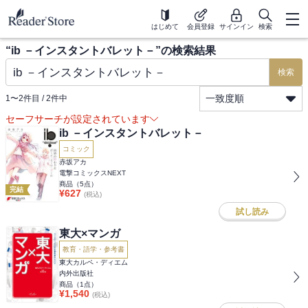
はじめて
会員登録
サインイン
検索
“
ib －インスタントバレット－
”の検索結果
検索
一致度順
1
〜
2
件目 /
2
件中
セーフサーチが設定されています
ib －インスタントバレット－
コミック
赤坂アカ
電撃コミックスNEXT
商品（
5
点）
完結
¥
627
(税込)
試し読み
東大×マンガ
教育・語学・参考書
東大カルペ・ディエム
内外出版社
商品（
1
点）
¥
1,540
(税込)