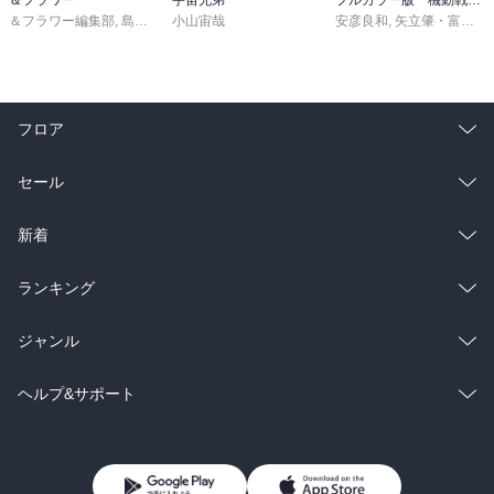
＆フラワー編集部
,
島袋ユミ
小山宙哉
,
ましい柚茉
,
甘宮ちか
,
真村澪生
安彦良和
,
もりなかもなか
,
矢立肇・富野由悠季
,
三
フロア
総合
コミック
セール
ラノベ
小説
総合
コミック
新着
雑誌・グラビア
ビジネス・実用
ラノベ
小説
総合
コミック
ランキング
BL・TL
雑誌・グラビア
ビジネス・実用
ラノベ
小説
総合
コミック
ジャンル
BL・TL
雑誌・グラビア
ビジネス・実用
ラノベ
小説
コミック
男性コミック
ヘルプ&サポート
BL・TL
雑誌・グラビア
ビジネス・実用
女性コミック
コミック誌
初めての方へ
ヘルプ
BL・TL
ライトノベル
男子向けラノベ