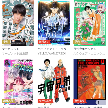
予約
無料あり
予約
マーガレット
パーフェクト・ドクター【タテヨミ】
月刊少年ガンガン
マーガレット編集部
YELLO
,
WAN.Z(REDICE STUDIO)
,
MoeDal
,
REDICE 
スクウェア・エニックス
,
続巻入荷
セールあり
無料あり
＆フラワー
宇宙兄弟
フルカラー版 機動戦士ガンダムTHE ORIGIN【分冊版】