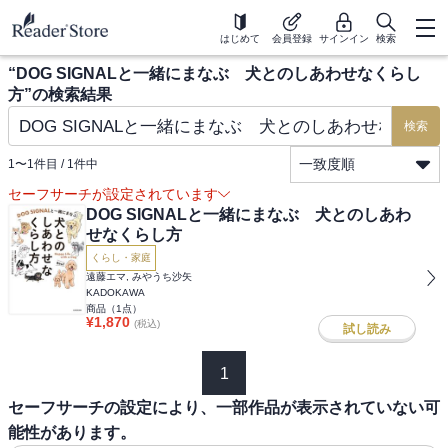
はじめて
会員登録
サインイン
検索
“
DOG SIGNALと一緒にまなぶ 犬とのしあわせなくらし
方
”の検索結果
検索
一致度順
1
〜
1
件目 /
1
件中
セーフサーチが設定されています
DOG SIGNALと一緒にまなぶ 犬とのしあわ
せなくらし方
くらし・家庭
遠藤エマ, みやうち沙矢
KADOKAWA
商品（
1
点）
¥
1,870
(税込)
試し読み
1
セーフサーチの設定により、一部作品が表示されていない可
能性があります。