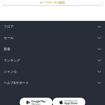
セーフサーチの設定
フロア
総合
コミック
セール
ラノベ
小説
総合
コミック
新着
雑誌・グラビア
ビジネス・実用
ラノベ
小説
総合
コミック
ランキング
BL・TL
雑誌・グラビア
ビジネス・実用
ラノベ
小説
総合
コミック
ジャンル
BL・TL
雑誌・グラビア
ビジネス・実用
ラノベ
小説
コミック
男性コミック
ヘルプ&サポート
BL・TL
雑誌・グラビア
ビジネス・実用
女性コミック
コミック誌
初めての方へ
ヘルプ
BL・TL
ライトノベル
男子向けラノベ
よくあるご質問
お問い合わせ