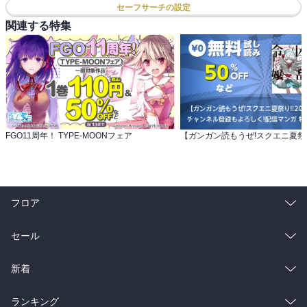
セーフサーチの設定
関連する特集
FGO11周年！ TYPE-MOONフェア
フロア
総合
コミック
セール
ラノベ
小説
総合
コミック
新着
雑誌・グラビア
ビジネス・実用
ラノベ
小説
総合
コミック
ランキング