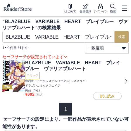
はじめて
会員登録
サインイン
検索
“
BLAZBLUE VARIABLE HEART ブレイブルー ヴァ
リアブルハート
”の検索結果
検索
一致度順
1
〜
1
件目 /
1
件中
セーフサーチが設定されています
BLAZBLUE VARIABLE HEART ブレイ
ブルー ヴァリアブルハート
コミック
森利道（アークシステムワークス）, スメラギ
ドラゴンコミックスエイジ
完結
商品（
3
点）
¥
682
(税込)
試し読み
1
セーフサーチの設定により、一部作品が表示されていない可
能性があります。