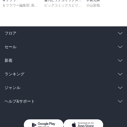
＆フラワー編集部
,
島袋ユミ
,
ましい柚茉
,
甘宮ちか
ビッグコミックスピリッツ編集部
,
真村澪生
小山宙哉
,
もりなかもなか
,
三
フロア
総合
コミック
セール
ラノベ
小説
総合
コミック
新着
雑誌・グラビア
ビジネス・実用
ラノベ
小説
総合
コミック
ランキング
BL・TL
雑誌・グラビア
ビジネス・実用
ラノベ
小説
総合
コミック
ジャンル
BL・TL
雑誌・グラビア
ビジネス・実用
ラノベ
小説
コミック
男性コミック
ヘルプ&サポート
BL・TL
雑誌・グラビア
ビジネス・実用
女性コミック
コミック誌
初めての方へ
ヘルプ
BL・TL
ライトノベル
男子向けラノベ