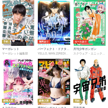
予約
無料あり
セールあり
マーガレット
パーフェクト・ドクター【タテヨミ】
月刊少年ガンガン
マーガレット編集部
YELLO
,
WAN.Z(REDICE STUDIO)
,
MoeDal
,
REDICE 
スクウェア・エニックス
,
続巻入荷
続巻入荷
完結
＆フラワー
週刊ビッグコミックスピリッツ
宇宙兄弟