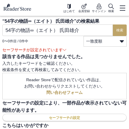
はじめて
会員登録
サインイン
検索
“
54字の物語∞（エイト） 氏田雄介
”の検索結果
検索
一致度順
0
〜
0
件目 /
0
件中
セーフサーチが設定されています
該当する作品は見つかりませんでした。
入力したキーワードをご確認ください。
検索条件を変えて再検索してみてください。
Reader Storeで配信されていない作品は、
お問い合わせからリクエストしてください。
問い合わせフォーム
セーフサーチの設定により、一部作品が表示されていない可
能性があります。
セーフサーチの設定
こちらはいかがですか