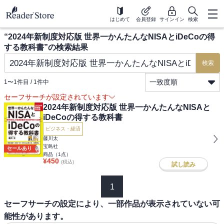
はじめて
会員登録
サインイン
検索
“
2024年新制度対応版 世界一かんたんなNISAとiDeCoの得
する教科書
”の検索結果
検索
一致度順
1
〜
1
件目 /
1
件中
セーフサーチが設定されています
2024年新制度対応版 世界一かんたんなNISAと
iDeCoの得する教科書
ビジネス・経済
藤川太
宝島社
セールあり
商品（
1
点）
¥
450
(税込)
試し読み
1
セーフサーチの設定により、一部作品が表示されていない可
能性があります。