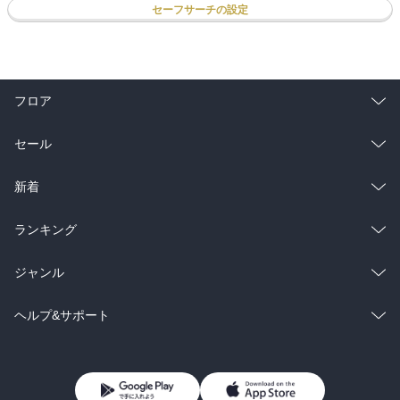
セーフサーチの設定
フロア
総合
コミック
セール
ラノベ
小説
総合
コミック
新着
雑誌・グラビア
ビジネス・実用
ラノベ
小説
総合
コミック
ランキング
BL・TL
雑誌・グラビア
ビジネス・実用
ラノベ
小説
総合
コミック
ジャンル
BL・TL
雑誌・グラビア
ビジネス・実用
ラノベ
小説
コミック
男性コミック
ヘルプ&サポート
BL・TL
雑誌・グラビア
ビジネス・実用
女性コミック
コミック誌
初めての方へ
ヘルプ
BL・TL
ライトノベル
男子向けラノベ
よくあるご質問
お問い合わせ