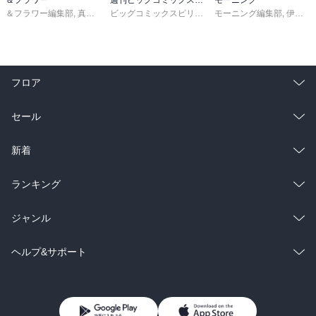
＆フラワー編集部
,
真村澪生
,
もりなかもなか
,
芒其之一
ビッグコミックスピリッツ編集部
,
モーニング編集部
小出真朱
,
深山くのえ
,
伊咲智太
,
笹
フロア
総合
コミック
セール
ラノベ
小説
総合
コミック
新着
雑誌・グラビア
ビジネス・実用
ラノベ
小説
総合
コミック
ランキング
BL・TL
雑誌・グラビア
ビジネス・実用
ラノベ
小説
総合
コミック
ジャンル
BL・TL
雑誌・グラビア
ビジネス・実用
ラノベ
小説
コミック
男性コミック
ヘルプ&サポート
BL・TL
雑誌・グラビア
ビジネス・実用
女性コミック
コミック誌
初めての方へ
ヘルプ
BL・TL
ライトノベル
男子向けラノベ