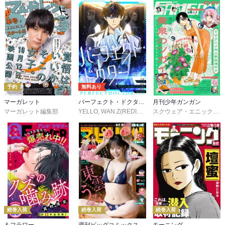
予約
無料あり
マーガレット
パーフェクト・ドクター【タテヨミ】
月刊少年ガンガン
マーガレット編集部
YELLO
,
WAN.Z(REDICE STUDIO)
,
MoeDal
,
REDICE 
スクウェア・エニックス
,
続巻入荷
続巻入荷
続巻入荷
＆フラワー
週刊ビッグコミックスピリッツ
モーニング