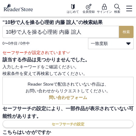
はじめて
会員登録
サインイン
検索
“
10秒で人を操る心理術 内藤 誼人
”の検索結果
検索
一致度順
0
〜
0
件目 /
0
件中
セーフサーチが設定されています
該当する作品は見つかりませんでした。
入力したキーワードをご確認ください。
検索条件を変えて再検索してみてください。
Reader Storeで配信されていない作品は、
お問い合わせからリクエストしてください。
問い合わせフォーム
セーフサーチの設定により、一部作品が表示されていない可
能性があります。
セーフサーチの設定
こちらはいかがですか