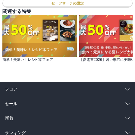
セーフサーチの設定
関連する特集
簡単！美味い！レシピ本フェア
フロア
総合
コミック
セール
ラノベ
小説
総合
コミック
新着
雑誌・グラビア
ビジネス・実用
ラノベ
小説
総合
コミック
ランキング