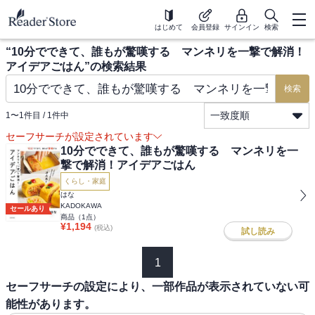
はじめて
会員登録
サインイン
検索
“
10分でできて、誰もが驚嘆する マンネリを一撃で解消！
アイデアごはん
”の検索結果
検索
一致度順
1
〜
1
件目 /
1
件中
セーフサーチが設定されています
10分でできて、誰もが驚嘆する マンネリを一
撃で解消！アイデアごはん
くらし・家庭
はな
KADOKAWA
セールあり
商品（
1
点）
¥
1,194
(税込)
試し読み
1
セーフサーチの設定により、一部作品が表示されていない可
能性があります。