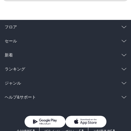
フロア
総合
コミック
セール
ラノベ
小説
総合
コミック
新着
雑誌・グラビア
ビジネス・実用
ラノベ
小説
総合
コミック
ランキング
BL・TL
雑誌・グラビア
ビジネス・実用
ラノベ
小説
総合
コミック
ジャンル
BL・TL
雑誌・グラビア
ビジネス・実用
ラノベ
小説
コミック
男性コミック
ヘルプ&サポート
BL・TL
雑誌・グラビア
ビジネス・実用
女性コミック
コミック誌
初めての方へ
ヘルプ
BL・TL
ライトノベル
男子向けラノベ
よくあるご質問
お問い合わせ