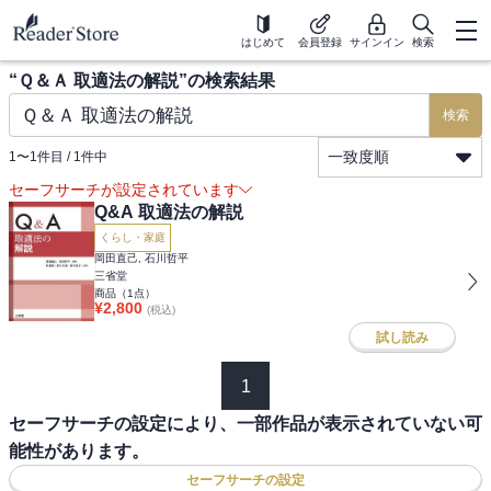
はじめて
会員登録
サインイン
検索
“
Ｑ＆Ａ 取適法の解説
”の検索結果
検索
一致度順
1
〜
1
件目 /
1
件中
セーフサーチが設定されています
Q&A 取適法の解説
くらし・家庭
岡田直己, 石川哲平
三省堂
商品（
1
点）
¥
2,800
(税込)
試し読み
1
セーフサーチの設定により、一部作品が表示されていない可
能性があります。
セーフサーチの設定