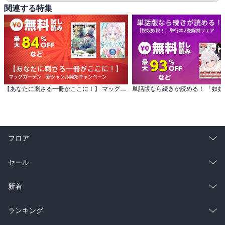
関連する特集
【あなたに刺さる一冊がここに！】 マッグガーデン 新ジャンル開拓キャンペーン
フロア
総合
コミック
セール
ラノベ
小説
総合
コミック
新着
雑誌・グラビア
ビジネス・実用
ラノベ
小説
総合
コミック
ランキング