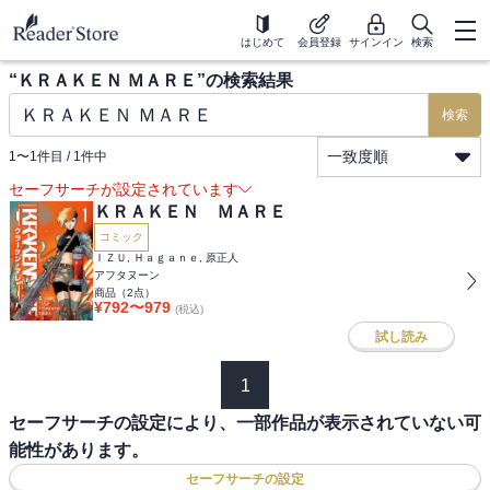
はじめて
会員登録
サインイン
検索
“
ＫＲＡＫＥＮ ＭＡＲＥ
”の検索結果
検索
一致度順
1
〜
1
件目 /
1
件中
セーフサーチが設定されています
ＫＲＡＫＥＮ ＭＡＲＥ
コミック
ＩＺＵ, Ｈａｇａｎｅ, 原正人
アフタヌーン
商品（
2
点）
¥
792
〜
979
(税込)
試し読み
1
セーフサーチの設定により、一部作品が表示されていない可
能性があります。
セーフサーチの設定