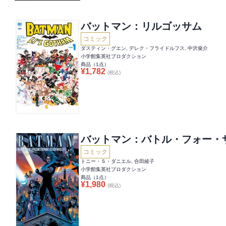
バットマン：リルゴッサム
コミック
ダスティン・グエン, デレク・フライドルフス, 中沢俊介
小学館集英社プロダクション
商品（
1
点）
¥
1,782
(税込)
バットマン：バトル・フォー・
コミック
トニー・Ｓ・ダニエル, 合田綾子
小学館集英社プロダクション
商品（
1
点）
¥
1,980
(税込)