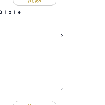
試し読み
Ｂｉｂｌｅ