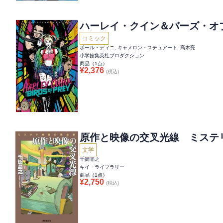
ハーレイ・クイン＆バーズ・オ
コミック
ポール・ディニ, キャメロン・スチュアート, 高木亮
小学館集英社プロダクション
商品（
1
点）
¥
2,376
(税込)
原作と映像の交叉光線 ミステ
文学
千街晶之
キイ・ライブラリー
商品（
1
点）
¥
2,750
(税込)