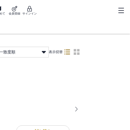
めて
会員登録
サインイン
一致度順
表示切替