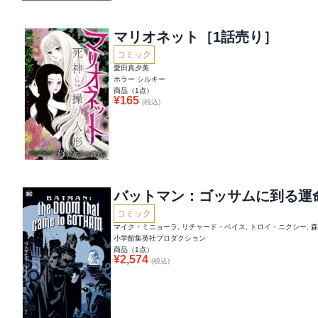
マリオネット［1話売り］
コミック
愛田真夕美
ホラー シルキー
商品（
1
点）
¥
165
(税込)
バットマン：ゴッサムに到る運
コミック
マイク・ミニョーラ, リチャード・ペイス, トロイ・ニクシー, 
小学館集英社プロダクション
商品（
1
点）
¥
2,574
(税込)