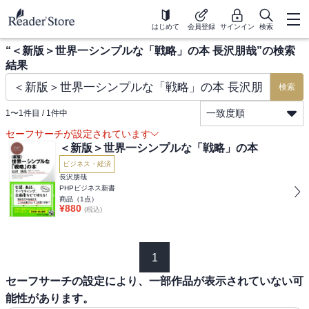
はじめて
会員登録
サインイン
検索
“
＜新版＞世界一シンプルな「戦略」の本 長沢朋哉
”の検索
結果
検索
一致度順
1
〜
1
件目 /
1
件中
セーフサーチが設定されています
＜新版＞世界一シンプルな「戦略」の本
ビジネス・経済
長沢朋哉
PHPビジネス新書
商品（
1
点）
¥
880
(税込)
1
セーフサーチの設定により、一部作品が表示されていない可
能性があります。