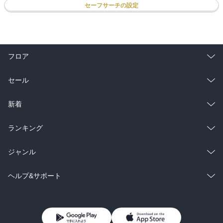
セーフサーチの設定
フロア
総合
コミック
セール
ラノベ
小説
総合
コミック
新着
雑誌・グラビア
ビジネス・実用
ラノベ
小説
総合
コミック
ランキング
BL・TL
雑誌・グラビア
ビジネス・実用
ラノベ
小説
総合
コミック
ジャンル
BL・TL
雑誌・グラビア
ビジネス・実用
ラノベ
小説
コミック
男性コミック
ヘルプ&サポート
BL・TL
雑誌・グラビア
ビジネス・実用
女性コミック
コミック誌
初めての方へ
ヘルプ
BL・TL
ライトノベル
男子向けラノベ
よくあるご質問
お問い合わせ