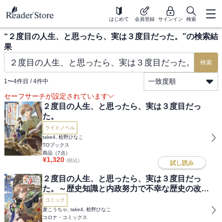
はじめて
会員登録
サインイン
検索
“
２度目の人生、と思ったら、実は３度目だった。
”の検索結
果
検索
一致度順
1
〜
4
件目 /
4
件中
セーフサーチが設定されています
２度目の人生、と思ったら、実は３度目だっ
た。
ライトノベル
take4, 桧野ひなこ
TOブックス
商品（
7
点）
¥
1,320
(税込)
試し読み
２度目の人生、と思ったら、実は３度目だっ
た。～歴史知識と内政努力で不幸な歴史の改変
に挑みます～@COMIC
コミック
麦こうちゃ, take4, 桧野ひなこ
コロナ・コミックス