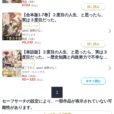
商品（
3
点）
¥
704
(税込)
試し読み
【合本版1-7巻】２度目の人生、と思ったら、
実は３度目だった。
ライトノベル
take4, 桧野ひなこ
TOブックス
商品（
1
点）
¥
9,240
(税込)
試し読み
【単話版】２度目の人生、と思ったら、実は３
度目だった。～歴史知識と内政努力で不幸な歴
史の改変に挑みます～@COMIC
コミック
麦こうちゃ, take4, 桧野ひなこ
コロナ・コミックス
続巻入荷
商品（
15
点）
¥
0
〜
165
(税込)
今すぐ読む
1
セーフサーチの設定により、一部作品が表示されていない可
能性があります。