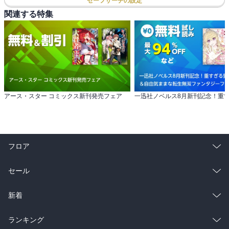
セーフサーチの設定
関連する特集
アース・スター コミックス新刊発売フェア
フロア
総合
コミック
セール
ラノベ
小説
総合
コミック
新着
雑誌・グラビア
ビジネス・実用
ラノベ
小説
総合
コミック
ランキング