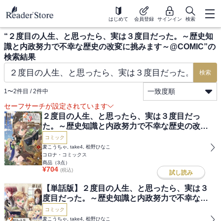
はじめて
会員登録
サインイン
検索
“
２度目の人生、と思ったら、実は３度目だった。～歴史知
識と内政努力で不幸な歴史の改変に挑みます～@COMIC
”の
検索結果
検索
一致度順
1
〜
2
件目 /
2
件中
セーフサーチが設定されています
２度目の人生、と思ったら、実は３度目だっ
た。～歴史知識と内政努力で不幸な歴史の改変
に挑みます～@COMIC
コミック
麦こうちゃ, take4, 桧野ひなこ
コロナ・コミックス
商品（
3
点）
¥
704
(税込)
試し読み
【単話版】２度目の人生、と思ったら、実は３
度目だった。～歴史知識と内政努力で不幸な歴
史の改変に挑みます～@COMIC
コミック
麦こうちゃ, take4, 桧野ひなこ