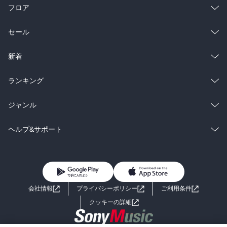
フロア
総合
コミック
セール
ラノベ
小説
総合
コミック
新着
雑誌・グラビア
ビジネス・実用
ラノベ
小説
総合
コミック
ランキング
BL・TL
雑誌・グラビア
ビジネス・実用
ラノベ
小説
総合
コミック
ジャンル
BL・TL
雑誌・グラビア
ビジネス・実用
ラノベ
小説
コミック
男性コミック
ヘルプ&サポート
BL・TL
雑誌・グラビア
ビジネス・実用
女性コミック
コミック誌
初めての方へ
ヘルプ
BL・TL
ライトノベル
男子向けラノベ
よくあるご質問
お問い合わせ
会社情報
プライバシーポリシー
ご利用条件
女子向けラノベ
小説
利用規約
クッキーの詳細
国内小説
海外小説