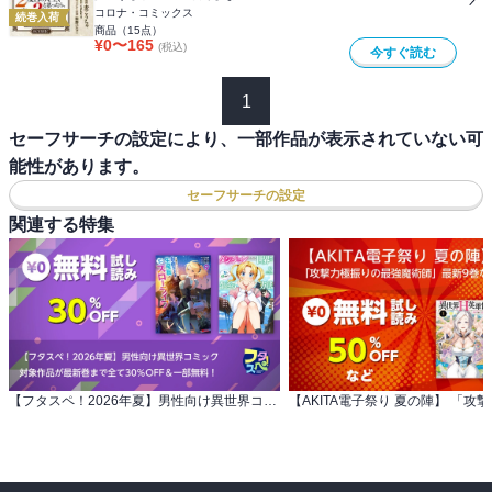
コロナ・コミックス
続巻入荷
商品（
15
点）
¥
0
〜
165
(税込)
今すぐ読む
1
セーフサーチの設定により、一部作品が表示されていない可
能性があります。
セーフサーチの設定
関連する特集
【フタスペ！2026年夏】男性向け異世界コミック 対象作品が最新巻まで全て30％OFF＆一部無料！