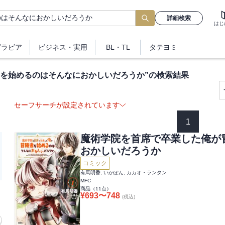
詳細検索
はじ
グラビア
ビジネス
・実用
BL・TL
タテヨミ
を始めるのはそんなにおかしいだろうか
”の検索結果
セーフサーチが設定されています
1
魔術学院を首席で卒業した俺が
おかしいだろうか
コミック
有馬明香, いかぽん, カカオ・ランタン
MFC
商品（
11
点）
¥
693
〜
748
(税込)