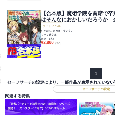
【合本版】魔術学院を首席で卒
はそんなにおかしいだろうか 
ライトノベル
いかぽん, カカオ・ランタン
ファミ通文庫
商品（
1
点）
¥
2,860
(税込)
1
セーフサーチの設定により、一部作品が表示されていない
セーフサーチの設定
関連する特集