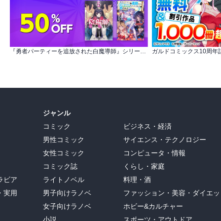
『勇者パーティーを追放された白魔導師』シリーズ 完結！ 【モンスター12周年】50％OFFセール
ジャンル
コミック
ビジネス・経済
男性コミック
サイエンス・テクノロジー
女性コミック
コンピュータ・情報
コミック誌
くらし・家庭
ラビア
ライトノベル
料理・酒
・実用
男子向けラノベ
ファッション・美容・ダイエッ
女子向けラノベ
ホビー&カルチャー
小説
スポーツ・アウトドア