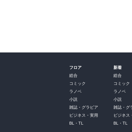
フロア
新着
総合
総合
コミック
コミック
ラノベ
ラノベ
小説
小説
雑誌・グラビア
雑誌・グ
ビジネス・実用
ビジネス
BL・TL
BL・TL