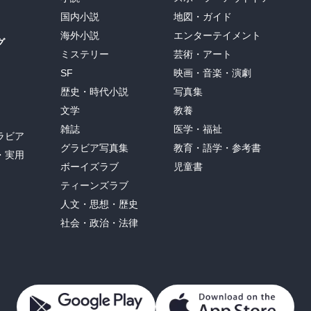
国内小説
地図・ガイド
海外小説
エンターテイメント
グ
ミステリー
芸術・アート
SF
映画・音楽・演劇
歴史・時代小説
写真集
文学
教養
雑誌
医学・福祉
ラビア
グラビア写真集
教育・語学・参考書
・実用
ボーイズラブ
児童書
ティーンズラブ
人文・思想・歴史
社会・政治・法律