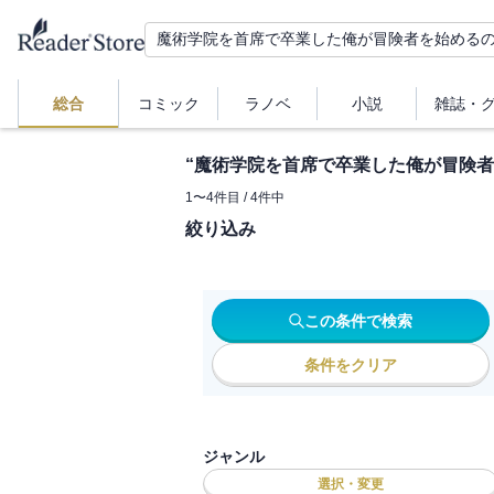
総合
コミック
ラノベ
小説
雑誌・
“
魔術学院を首席で卒業した俺が冒険者
1
〜
4
件目 /
4
件中
絞り込み
この条件で検索
条件をクリア
ジャンル
選択・変更