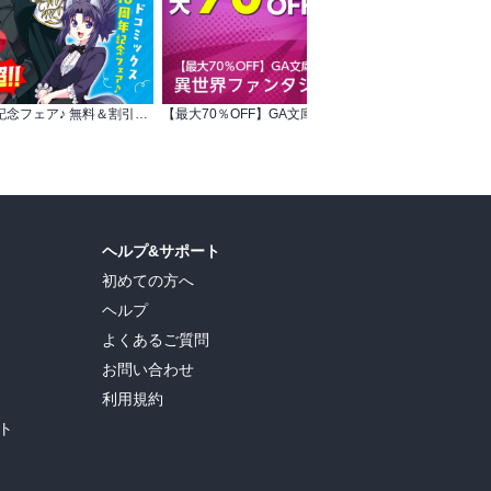
ガルドコミックス10周年記念フェア♪ 無料＆割引作品1,000冊超!!
【最大70％OFF】GA文庫・GAノベル 異世界ファンタジーフェア
ブ
ヘルプ&サポート
初めての方へ
ヘルプ
よくあるご質問
お問い合わせ
利用規約
ト