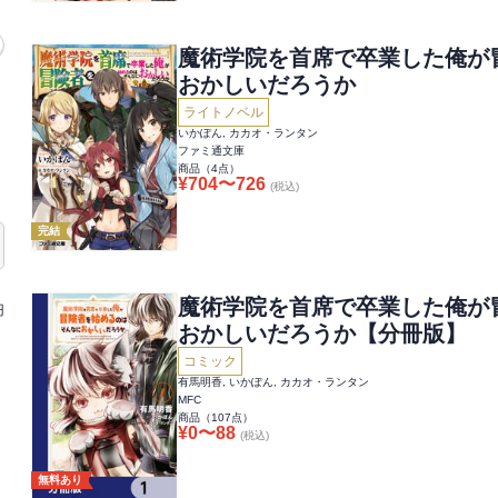
魔術学院を首席で卒業した俺が
おかしいだろうか
ライトノベル
いかぽん, カカオ・ランタン
ファミ通文庫
商品（
4
点）
¥
704
〜
726
(税込)
完結
魔術学院を首席で卒業した俺が
円
おかしいだろうか【分冊版】
コミック
有馬明香, いかぽん, カカオ・ランタン
MFC
商品（
107
点）
¥
0
〜
88
(税込)
無料あり