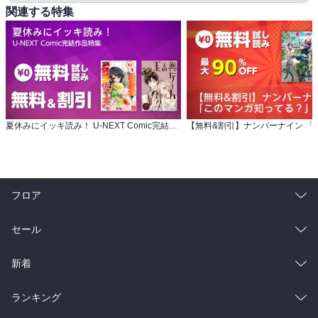
関連する特集
夏休みにイッキ読み！ U-NEXT Comic完結作品特集
フロア
総合
コミック
セール
ラノベ
小説
総合
コミック
新着
雑誌・グラビア
ビジネス・実用
ラノベ
小説
総合
コミック
ランキング