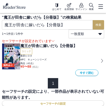
はじめて
会員登録
サインイン
検索
“
魔王が田舎に嫁いだら【分冊版】
”の検索結果
検索
一致度順
1
〜
1
件目 /
1
件中
セーフサーチが設定されています
魔王が田舎に嫁いだら【分冊版】
コミック
隆原ヒロタ
MFC キューンシリーズ
商品（
42
点）
無料あり
¥
0
〜
88
(税込)
今すぐ読む
1
セーフサーチの設定により、一部作品が表示されていない可
能性があります。
セーフサーチの設定