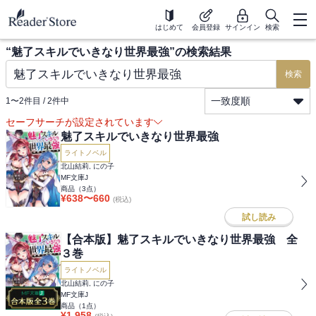
はじめて
会員登録
サインイン
検索
“
魅了スキルでいきなり世界最強
”の検索結果
検索
一致度順
1
〜
2
件目 /
2
件中
セーフサーチが設定されています
魅了スキルでいきなり世界最強
ライトノベル
北山結莉, にの子
MF文庫J
商品（
3
点）
¥
638
〜
660
(税込)
試し読み
【合本版】魅了スキルでいきなり世界最強 全
３巻
ライトノベル
北山結莉, にの子
MF文庫J
商品（
1
点）
¥
1,958