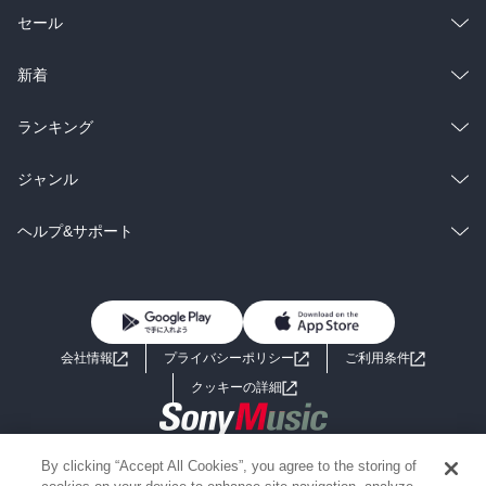
総合
コミック
セール
ラノベ
小説
総合
コミック
新着
雑誌・グラビア
ビジネス・実用
ラノベ
小説
総合
コミック
ランキング
BL・TL
雑誌・グラビア
ビジネス・実用
ラノベ
小説
総合
コミック
ジャンル
BL・TL
雑誌・グラビア
ビジネス・実用
ラノベ
小説
コミック
男性コミック
ヘルプ&サポート
BL・TL
雑誌・グラビア
ビジネス・実用
女性コミック
コミック誌
初めての方へ
ヘルプ
BL・TL
ライトノベル
男子向けラノベ
よくあるご質問
お問い合わせ
会社情報
プライバシーポリシー
ご利用条件
女子向けラノベ
小説
利用規約
クッキーの詳細
国内小説
海外小説
Copyright 2017 - 2026 Sony Music Entertainment(Japan) Inc.
By clicking “Accept All Cookies”, you agree to the storing of
ミステリー
SF
Information on the site is for the Japan domestic market only