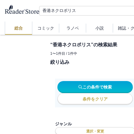
総合
コミック
ラノベ
小説
雑誌・
“
香港ネクロポリス
”の検索結果
1
〜
1
件目 /
1
件中
絞り込み
この条件で検索
条件をクリア
ジャンル
選択・変更