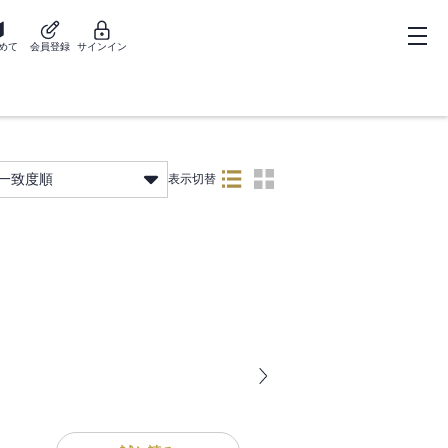
めて
会員登録
サインイン
一致度順
表示切替