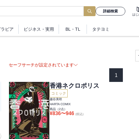
詳細検索
はじ
グラビア
ビジネス
・実用
BL・TL
タテヨミ
セーフサーチが設定されています
1
香港ネクロポリス
コミック
越谷美咲
HARTA COMIX
商品（
2
点）
¥
836
〜
946
(税込)