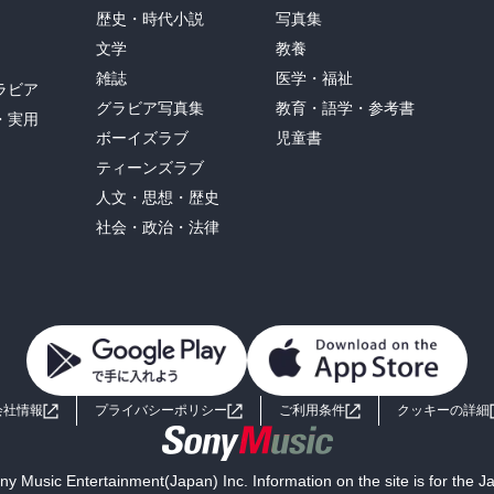
歴史・時代小説
写真集
文学
教養
雑誌
医学・福祉
ラビア
グラビア写真集
教育・語学・参考書
・実用
ボーイズラブ
児童書
ティーンズラブ
人文・思想・歴史
社会・政治・法律
会社情報
プライバシーポリシー
ご利用条件
クッキーの詳細
y Music Entertainment(Japan) Inc. Information on the site is for the 