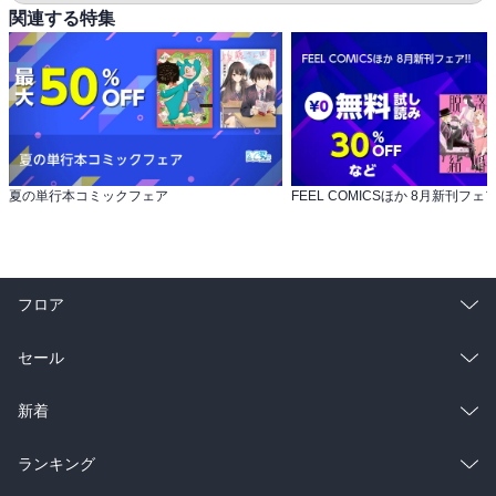
関連する特集
夏の単行本コミックフェア
FEEL COMICSほか 8月新刊フェア!
フロア
総合
コミック
セール
ラノベ
小説
総合
コミック
新着
雑誌・グラビア
ビジネス・実用
ラノベ
小説
総合
コミック
ランキング