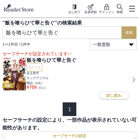
はじめて
会員登録
サインイン
検索
“
飯を喰らひて華と告ぐ
”の検索結果
検索
一致度順
1
〜
1
件目 /
1
件中
セーフサーチが設定されています
飯を喰らひて華と告ぐ
コミック
足立和平
ヤングアニマル
商品（
4
点）
完結
¥
759
(税込)
試し読み
1
セーフサーチの設定により、一部作品が表示されていない可
能性があります。
セーフサーチの設定