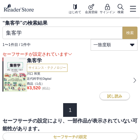
はじめて
会員登録
サインイン
検索
“
集客学
”の検索結果
検索
一致度順
1
〜
1
件目 /
1
件中
セーフサーチが設定されています
集客学
サイエンス・テクノロジー
川口 和英
近代科学社Digital
商品（
1
点）
¥
3,520
(税込)
試し読み
1
セーフサーチの設定により、一部作品が表示されていない可
能性があります。
セーフサーチの設定