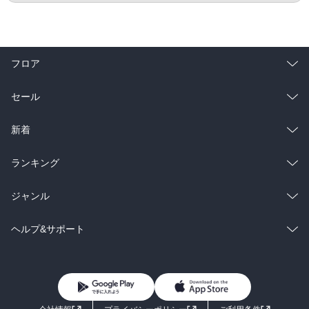
フロア
総合
コミック
セール
ラノベ
小説
総合
コミック
新着
雑誌・グラビア
ビジネス・実用
ラノベ
小説
総合
コミック
ランキング
BL・TL
雑誌・グラビア
ビジネス・実用
ラノベ
小説
総合
コミック
ジャンル
BL・TL
雑誌・グラビア
ビジネス・実用
ラノベ
小説
コミック
男性コミック
ヘルプ&サポート
BL・TL
雑誌・グラビア
ビジネス・実用
女性コミック
コミック誌
初めての方へ
ヘルプ
BL・TL
ライトノベル
男子向けラノベ
よくあるご質問
お問い合わせ