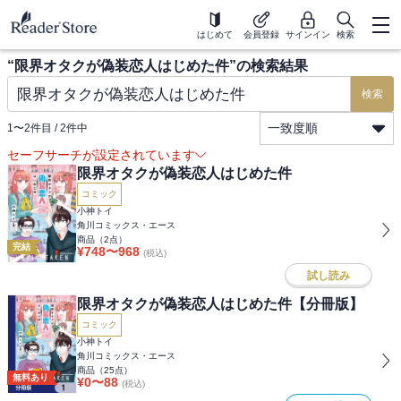
はじめて
会員登録
サインイン
検索
“
限界オタクが偽装恋人はじめた件
”の検索結果
検索
一致度順
1
〜
2
件目 /
2
件中
セーフサーチが設定されています
限界オタクが偽装恋人はじめた件
コミック
小神トイ
角川コミックス・エース
商品（
2
点）
完結
¥
748
〜
968
(税込)
試し読み
限界オタクが偽装恋人はじめた件【分冊版】
コミック
小神トイ
角川コミックス・エース
商品（
25
点）
無料あり
¥
0
〜
88
(税込)