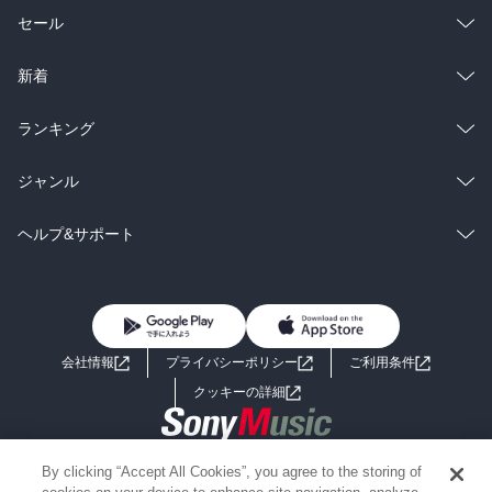
総合
コミック
セール
ラノベ
小説
総合
コミック
新着
雑誌・グラビア
ビジネス・実用
ラノベ
小説
総合
コミック
ランキング
BL・TL
雑誌・グラビア
ビジネス・実用
ラノベ
小説
総合
コミック
ジャンル
BL・TL
雑誌・グラビア
ビジネス・実用
ラノベ
小説
コミック
男性コミック
ヘルプ&サポート
BL・TL
雑誌・グラビア
ビジネス・実用
女性コミック
コミック誌
初めての方へ
ヘルプ
BL・TL
ライトノベル
男子向けラノベ
よくあるご質問
お問い合わせ
会社情報
プライバシーポリシー
ご利用条件
女子向けラノベ
小説
利用規約
クッキーの詳細
国内小説
海外小説
Copyright 2017 - 2026 Sony Music Entertainment(Japan) Inc.
By clicking “Accept All Cookies”, you agree to the storing of
ミステリー
SF
Information on the site is for the Japan domestic market only