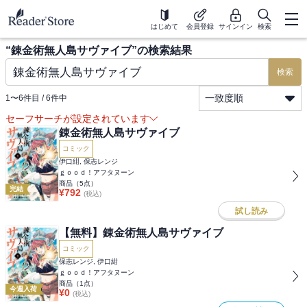
はじめて
会員登録
サインイン
検索
“
錬金術無人島サヴァイブ
”の検索結果
検索
一致度順
1
〜
6
件目 /
6
件中
セーフサーチが設定されています
錬金術無人島サヴァイブ
コミック
伊口紺, 保志レンジ
ｇｏｏｄ！アフタヌーン
商品（
5
点）
完結
¥
792
(税込)
試し読み
【無料】錬金術無人島サヴァイブ
コミック
保志レンジ, 伊口紺
ｇｏｏｄ！アフタヌーン
商品（
1
点）
今週入荷
¥
0
(税込)