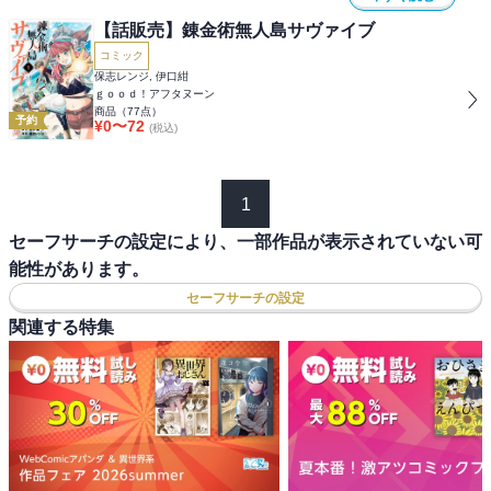
【話販売】錬金術無人島サヴァイブ
コミック
保志レンジ, 伊口紺
ｇｏｏｄ！アフタヌーン
商品（
77
点）
予約
¥
0
〜
72
(税込)
1
セーフサーチの設定により、一部作品が表示されていない可
能性があります。
セーフサーチの設定
関連する特集