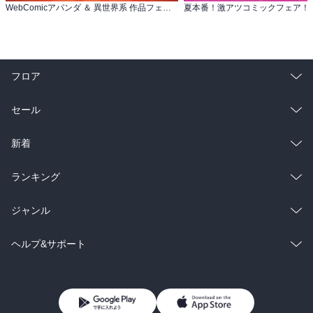
WebComicアパンダ ＆ 異世界系 作品フェア 2026summer
夏本番！激アツコミックフェア！
フロア
総合
コミック
セール
ラノベ
小説
総合
コミック
新着
雑誌・グラビア
ビジネス・実用
ラノベ
小説
総合
コミック
ランキング
BL・TL
雑誌・グラビア
ビジネス・実用
ラノベ
小説
総合
コミック
ジャンル
BL・TL
雑誌・グラビア
ビジネス・実用
ラノベ
小説
コミック
男性コミック
ヘルプ&サポート
BL・TL
雑誌・グラビア
ビジネス・実用
女性コミック
コミック誌
初めての方へ
ヘルプ
BL・TL
ライトノベル
男子向けラノベ
よくあるご質問
お問い合わせ