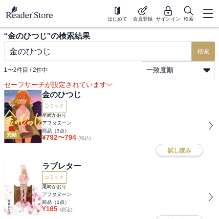
はじめて
会員登録
サインイン
検索
“
金のひつじ
”の検索結果
検索
一致度順
1
〜
2
件目 /
2
件中
セーフサーチが設定されています
金のひつじ
コミック
尾崎かおり
アフタヌーン
商品（
3
点）
完結
¥
792
〜
794
(税込)
試し読み
ラブレター
コミック
尾崎かおり
アフタヌーン
商品（
1
点）
¥
165
(税込)