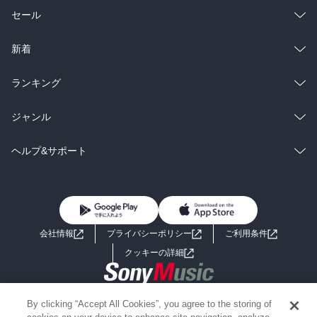
総合
コミック
セール
ラノベ
小説
総合
コミック
新着
雑誌・グラビア
ビジネス・実用
ラノベ
小説
総合
コミック
ランキング
BL・TL
雑誌・グラビア
ビジネス・実用
ラノベ
小説
総合
コミック
ジャンル
BL・TL
雑誌・グラビア
ビジネス・実用
ラノベ
小説
コミック
男性コミック
ヘルプ&サポート
BL・TL
雑誌・グラビア
ビジネス・実用
女性コミック
コミック誌
初めての方へ
ヘルプ
BL・TL
ライトノベル
男子向けラノベ
よくあるご質問
お問い合わせ
会社情報
プライバシーポリシー
ご利用条件
女子向けラノベ
小説
利用規約
クッキーの詳細
国内小説
海外小説
Copyright 2017 - 2026 Sony Music Entertainment(Japan) Inc.
By clicking “Accept All Cookies”, you agree to the storing of
ミステリー
SF
Information on the site is for the Japan domestic market only