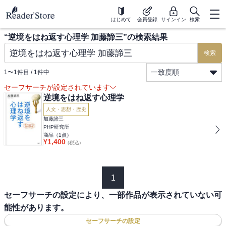
はじめて
会員登録
サインイン
検索
“
逆境をはね返す心理学 加藤諦三
”の検索結果
検索
一致度順
1
〜
1
件目 /
1
件中
セーフサーチが設定されています
逆境をはね返す心理学
人文・思想・歴史
加藤諦三
PHP研究所
商品（
1
点）
¥
1,400
(税込)
1
セーフサーチの設定により、一部作品が表示されていない可
能性があります。
セーフサーチの設定