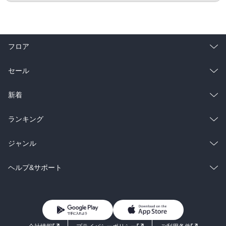
フロア
総合
コミック
セール
ラノベ
小説
総合
コミック
新着
雑誌・グラビア
ビジネス・実用
ラノベ
小説
総合
コミック
ランキング
BL・TL
雑誌・グラビア
ビジネス・実用
ラノベ
小説
総合
コミック
ジャンル
BL・TL
雑誌・グラビア
ビジネス・実用
ラノベ
小説
コミック
男性コミック
ヘルプ&サポート
BL・TL
雑誌・グラビア
ビジネス・実用
女性コミック
コミック誌
初めての方へ
ヘルプ
BL・TL
ライトノベル
男子向けラノベ
よくあるご質問
お問い合わせ