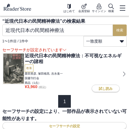
はじめて
会員登録
サインイン
検索
“
近現代日本の民間精神療法
”の検索結果
検索
一致度順
1
〜
1
件目 /
1
件中
セーフサーチが設定されています
近現代日本の民間精神療法：不可視なエネルギ
ーの諸相
教養
栗田英彦, 塚田穂高, 吉永進一
国書刊行会
商品（
1
点）
¥
3,960
(税込)
試し読み
1
セーフサーチの設定により、一部作品が表示されていない可
能性があります。
セーフサーチの設定