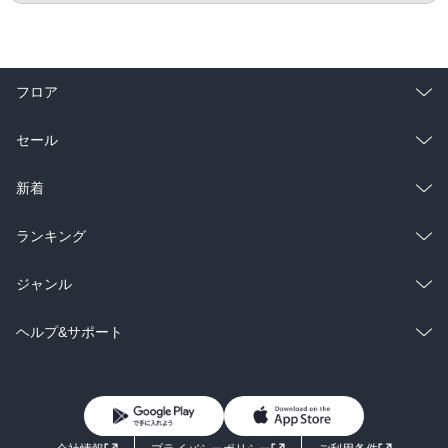
フロア
総合
コミック
セール
ラノベ
小説
総合
コミック
新着
雑誌・グラビア
ビジネス・実用
ラノベ
小説
総合
コミック
ランキング
BL・TL
雑誌・グラビア
ビジネス・実用
ラノベ
小説
総合
コミック
ジャンル
BL・TL
雑誌・グラビア
ビジネス・実用
ラノベ
小説
コミック
男性コミック
ヘルプ&サポート
BL・TL
雑誌・グラビア
ビジネス・実用
女性コミック
コミック誌
初めての方へ
ヘルプ
BL・TL
ライトノベル
男子向けラノベ
よくあるご質問
お問い合わせ