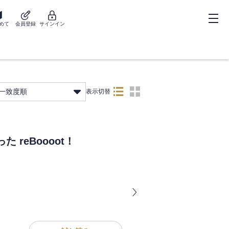
めて
会員登録
サインイン
一致度順
表示切替
reBoooot！