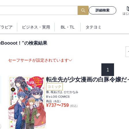
詳細検索
はじ
グラビア
ビジネス
・実用
BL・TL
タテヨミ
oooot！
”の検索結果
セーフサーチが設定されています
1
転生先が少女漫画の白豚令嬢だった 
コミック
條, 桜あげは, ひだかなみ
B's-LOG COMICS
商品（
6
点）
¥
737
〜
759
(税込)