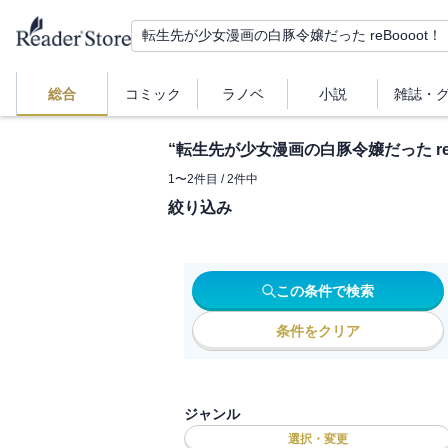
総合
コミック
ラノベ
小説
雑誌・
“
転生先が少女漫画の白豚令嬢だった reB
1
〜
2
件目 /
2
件中
絞り込み
この条件で検索
条件をクリア
ジャンル
選択・変更