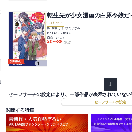
転生先が少女漫画の白豚令嬢だった
コミック
條, 桜あげは, ひだかなみ
B's-LOG COMICS
商品（
54
点）
¥
0
〜
88
(税込)
無料あり
円
1
セーフサーチの設定により、一部作品が表示されていない
セーフサーチの設定
関連する特集