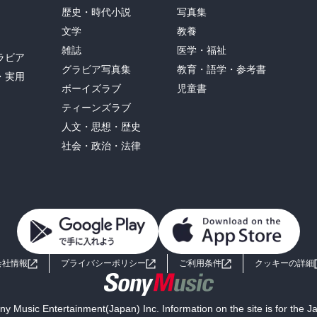
歴史・時代小説
写真集
文学
教養
雑誌
医学・福祉
ラビア
グラビア写真集
教育・語学・参考書
・実用
ボーイズラブ
児童書
ティーンズラブ
人文・思想・歴史
社会・政治・法律
会社情報
プライバシーポリシー
ご利用条件
クッキーの詳細
y Music Entertainment(Japan) Inc. Information on the site is for the 