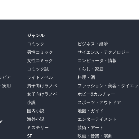
ジャンル
コミック
ビジネス・経済
男性コミック
サイエンス・テクノロジー
女性コミック
コンピュータ・情報
コミック誌
くらし・家庭
ラビア
ライトノベル
料理・酒
・実用
男子向けラノベ
ファッション・美容・ダイエッ
女子向けラノベ
ホビー&カルチャー
小説
スポーツ・アウトドア
国内小説
地図・ガイド
海外小説
エンターテイメント
グ
ミステリー
芸術・アート
SF
映画・音楽・演劇