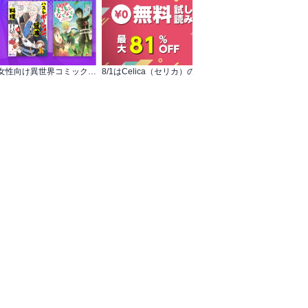
【フタスペ！2026年夏】女性向け異世界コミック 対象作品が最新巻まで全て30％OFF＆一部無料！
8/1はCelica（セリカ）の日！ ノベル＆コミックス 無料＆最大81％OFF