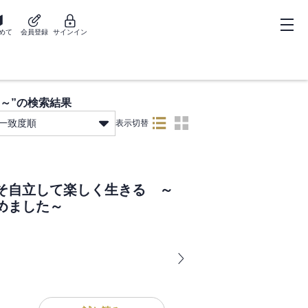
めて
会員登録
サインイン
～
”の検索結果
一致度順
表示切替
そ自立して楽しく生きる ～
めました～