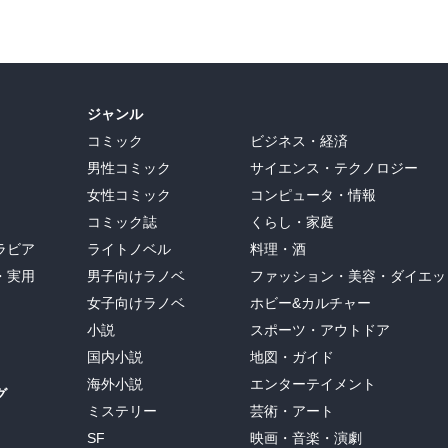
ジャンル
コミック
ビジネス・経済
男性コミック
サイエンス・テクノロジー
女性コミック
コンピュータ・情報
コミック誌
くらし・家庭
ラビア
ライトノベル
料理・酒
・実用
男子向けラノベ
ファッション・美容・ダイエッ
女子向けラノベ
ホビー&カルチャー
小説
スポーツ・アウトドア
国内小説
地図・ガイド
海外小説
エンターテイメント
グ
ミステリー
芸術・アート
SF
映画・音楽・演劇