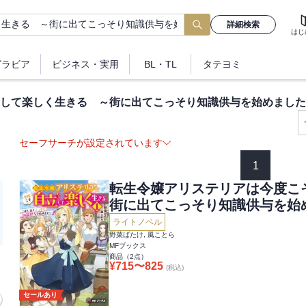
詳細検索
はじ
グラビア
ビジネス
・実用
BL・TL
タテヨミ
して楽しく生きる ～街に出てこっそり知識供与を始めました
セーフサーチが設定されています
1
転生令嬢アリステリアは今度こ
街に出てこっそり知識供与を始
ライトノベル
野菜ばたけ, 風ことら
MFブックス
商品（
2
点）
¥
715
〜
825
(税込)
セールあり