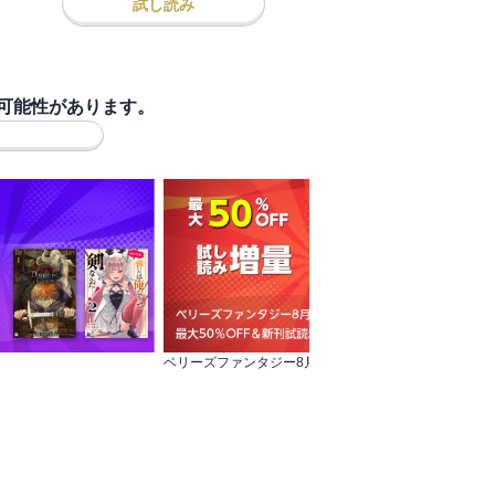
試し読み
可能性があります。
ベリーズファンタジー8月新刊配信記念！ 最大50％OFF＆新刊試読増量フェア
夏