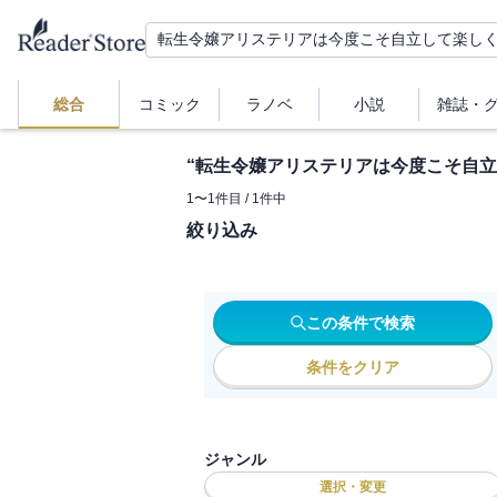
総合
コミック
ラノベ
小説
雑誌・
“
転生令嬢アリステリアは今度こそ自立
1
〜
1
件目 /
1
件中
絞り込み
この条件で検索
条件をクリア
ジャンル
選択・変更