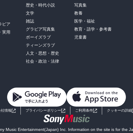
歴史・時代小説
写真集
文学
教養
雑誌
医学・福祉
ラビア
グラビア写真集
教育・語学・参考書
・実用
ボーイズラブ
児童書
ティーンズラブ
人文・思想・歴史
社会・政治・法律
会社情報
プライバシーポリシー
ご利用条件
クッキーの詳細
y Music Entertainment(Japan) Inc. Information on the site is for the 