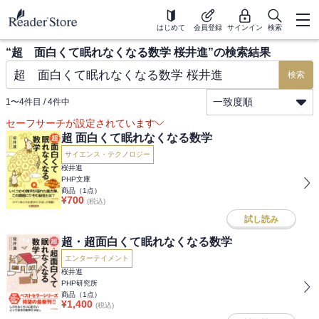
はじめて
会員登録
サインイン
検索
“
超 面白くて眠れなくなる数学 桜井進
”の検索結果
検索
一致度順
1
〜
4
件目 /
4
件中
セーフサーチが設定されています
超 面白くて眠れなくなる数学
サイエンス・テクノロジー
桜井進
PHP文庫
商品（
1
点）
¥
700
(税込)
試し読み
超・超面白くて眠れなくなる数学
エンターテイメント
桜井進
PHP研究所
商品（
1
点）
¥
1,400
(税込)