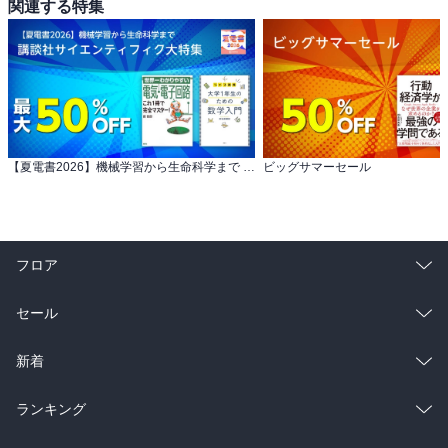
関連する特集
【夏電書2026】機械学習から生命科学まで 講談社サイエンティフィク大特集
ビッグサマーセール
フロア
総合
コミック
セール
ラノベ
小説
総合
コミック
新着
雑誌・グラビア
ビジネス・実用
ラノベ
小説
総合
コミック
ランキング