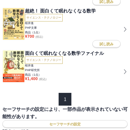
試し読み
超絶！ 面白くて眠れなくなる数学
サイエンス・テクノロジー
桜井進
PHP文庫
商品（
1
点）
¥
700
(税込)
試し読み
面白くて眠れなくなる数学ファイナル
サイエンス・テクノロジー
桜井進
PHP研究所
商品（
1
点）
¥
1,400
(税込)
1
セーフサーチの設定により、一部作品が表示されていない可
能性があります。
セーフサーチの設定