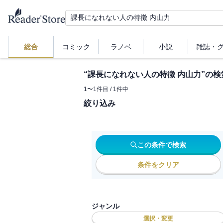
総合
コミック
ラノベ
小説
雑誌・
“
課長になれない人の特徴 内山力
”の検
1
〜
1
件目 /
1
件中
絞り込み
この条件で検索
条件をクリア
ジャンル
選択・変更