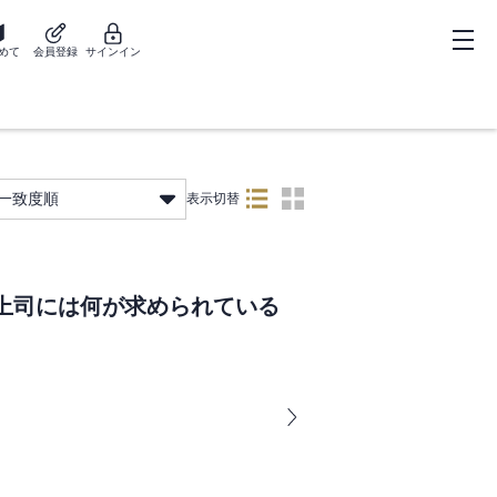
めて
会員登録
サインイン
一致度順
表示切替
上司には何が求められている