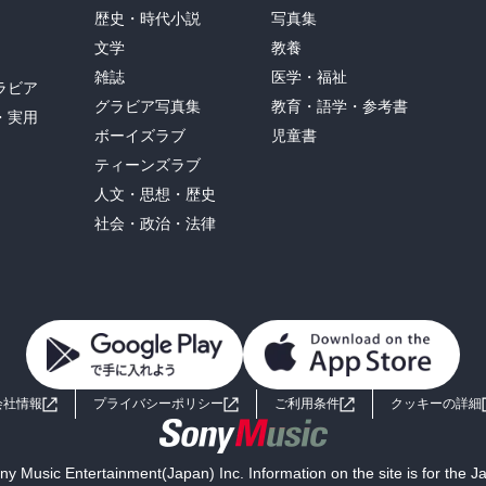
歴史・時代小説
写真集
文学
教養
雑誌
医学・福祉
ラビア
グラビア写真集
教育・語学・参考書
・実用
ボーイズラブ
児童書
ティーンズラブ
人文・思想・歴史
社会・政治・法律
会社情報
プライバシーポリシー
ご利用条件
クッキーの詳細
y Music Entertainment(Japan) Inc. Information on the site is for the 