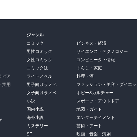
ジャンル
コミック
ビジネス・経済
男性コミック
サイエンス・テクノロジー
女性コミック
コンピュータ・情報
コミック誌
くらし・家庭
ラビア
ライトノベル
料理・酒
・実用
男子向けラノベ
ファッション・美容・ダイエッ
女子向けラノベ
ホビー&カルチャー
小説
スポーツ・アウトドア
国内小説
地図・ガイド
海外小説
エンターテイメント
グ
ミステリー
芸術・アート
SF
映画・音楽・演劇