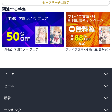
セーフサーチの設定
関連する特集
【半額】学園ラノベ フェア
ブレイブ文庫7月 新刊配信キャン
フロア
総合
コミック
セール
ラノベ
小説
総合
コミック
新着
雑誌・グラビア
ビジネス・実用
ラノベ
小説
総合
コミック
ランキング