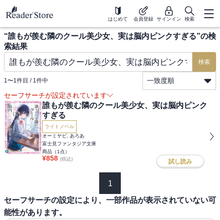
はじめて
会員登録
サインイン
検索
“
誰もが羨む隣のクール美少女、実は脳内ピンクすぎる
”の検
索結果
検索
一致度順
1
〜
1
件目 /
1
件中
セーフサーチが設定されています
誰もが羨む隣のクール美少女、実は脳内ピンク
すぎる
ライトノベル
オーミヤビ, あろあ
富士見ファンタジア文庫
商品（
1
点）
¥
858
(税込)
試し読み
1
セーフサーチの設定により、一部作品が表示されていない可
能性があります。