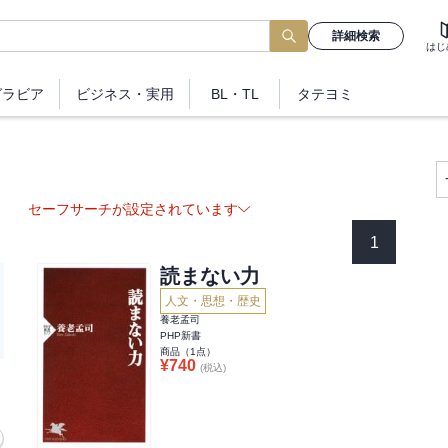
詳細検索
はじ
グラビア
ビジネス
・実用
BL・TL
タテヨミ
セーフサーチが設定されています
1
読まない力
人文・思想・歴史
養老孟司
PHP新書
商品（
1
点）
¥
740
(税込)