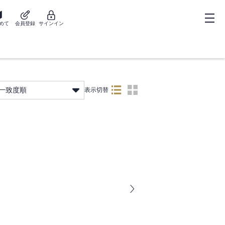
めて
会員登録
サインイン
一致度順
表示切替