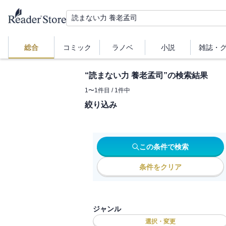
総合
コミック
ラノベ
小説
雑誌・
“
読まない力 養老孟司
”の検索結果
1
〜
1
件目 /
1
件中
絞り込み
この条件で検索
条件をクリア
ジャンル
選択・変更