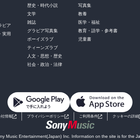
歴史・時代小説
写真集
文学
教養
雑誌
医学・福祉
ラビア
グラビア写真集
教育・語学・参考書
・実用
ボーイズラブ
児童書
ティーンズラブ
人文・思想・歴史
社会・政治・法律
会社情報
プライバシーポリシー
ご利用条件
クッキーの詳細
y Music Entertainment(Japan) Inc. Information on the site is for the 