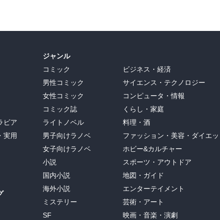
ジャンル
コミック
ビジネス・経済
男性コミック
サイエンス・テクノロジー
女性コミック
コンピュータ・情報
コミック誌
くらし・家庭
ラビア
ライトノベル
料理・酒
・実用
男子向けラノベ
ファッション・美容・ダイエッ
女子向けラノベ
ホビー&カルチャー
小説
スポーツ・アウトドア
国内小説
地図・ガイド
海外小説
エンターテイメント
グ
ミステリー
芸術・アート
SF
映画・音楽・演劇