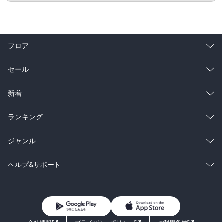
フロア
総合
コミック
セール
ラノベ
小説
総合
コミック
新着
雑誌・グラビア
ビジネス・実用
ラノベ
小説
総合
コミック
ランキング
BL・TL
雑誌・グラビア
ビジネス・実用
ラノベ
小説
総合
コミック
ジャンル
BL・TL
雑誌・グラビア
ビジネス・実用
ラノベ
小説
コミック
男性コミック
ヘルプ&サポート
BL・TL
雑誌・グラビア
ビジネス・実用
女性コミック
コミック誌
初めての方へ
ヘルプ
BL・TL
ライトノベル
男子向けラノベ
よくあるご質問
お問い合わせ