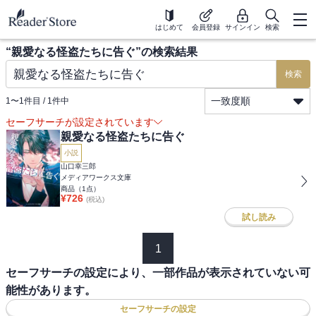
はじめて
会員登録
サインイン
検索
“
親愛なる怪盗たちに告ぐ
”の検索結果
検索
一致度順
1
〜
1
件目 /
1
件中
セーフサーチが設定されています
親愛なる怪盗たちに告ぐ
小説
山口幸三郎
メディアワークス文庫
商品（
1
点）
¥
726
(税込)
試し読み
1
セーフサーチの設定により、一部作品が表示されていない可
能性があります。
セーフサーチの設定