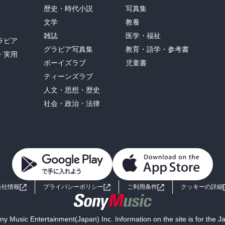
歴史・時代小説
写真集
文学
教養
雑誌
医学・福祉
ラビア
グラビア写真集
教育・語学・参考書
・実用
ボーイズラブ
児童書
ティーンズラブ
人文・思想・歴史
社会・政治・法律
会社情報
プライバシーポリシー
ご利用条件
クッキーの詳細
y Music Entertainment(Japan) Inc. Information on the site is for the 