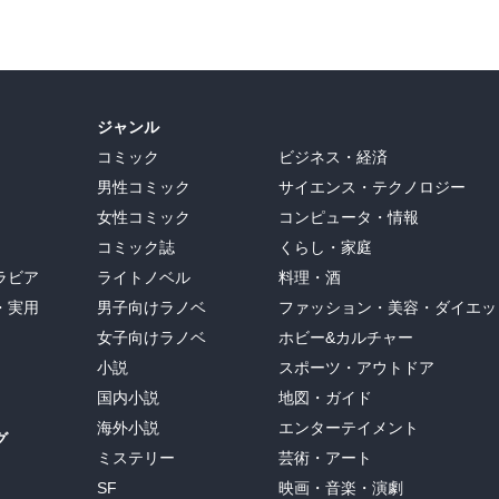
ジャンル
コミック
ビジネス・経済
男性コミック
サイエンス・テクノロジー
女性コミック
コンピュータ・情報
コミック誌
くらし・家庭
ラビア
ライトノベル
料理・酒
・実用
男子向けラノベ
ファッション・美容・ダイエッ
女子向けラノベ
ホビー&カルチャー
小説
スポーツ・アウトドア
国内小説
地図・ガイド
海外小説
エンターテイメント
グ
ミステリー
芸術・アート
SF
映画・音楽・演劇