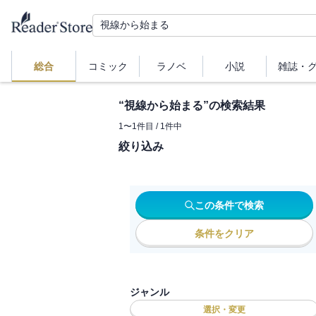
総合
コミック
ラノベ
小説
雑誌・
“
視線から始まる
”の検索結果
1
〜
1
件目 /
1
件中
絞り込み
この条件で検索
条件をクリア
ジャンル
選択・変更