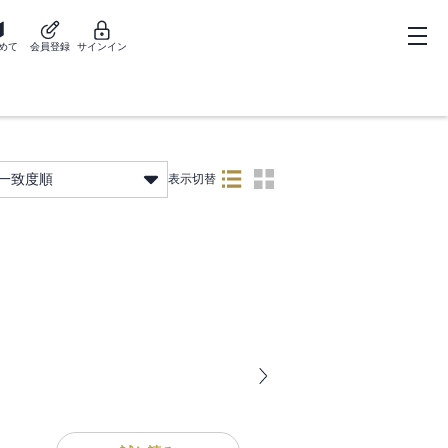
めて
会員登録
サインイン
一致度順
表示切替