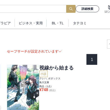
詳細検索
はじ
グラビア
ビジネス
・実用
BL・TL
タテヨミ
セーフサーチが設定されています
1
視線から始まる
小説
クレハ, ボダックス
角川文庫
商品（
1
点）
¥
748
(税込)